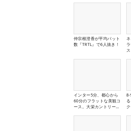
仲宗根澄香が平均パット
ネ
数『TRTL』で6人抜き！
ラ
ス
インター5分、都心から
8
60分のフラットな美観コ
る
ース。大栄カントリー俱
ク
楽部（千葉県）