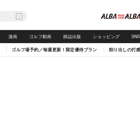
漫画
ゴルフ動画
雑誌出版
ショッピング
SN
ゴルフ場予約／毎週更新！限定優待プラン
削り出しの打