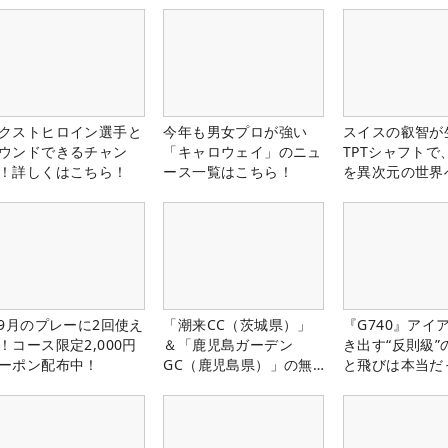
クストヒロイン選手と
今年も男女プロが強い
スイスの叡智が
ウンドできるチャン
「キャロウェイ」のニュ
TPTシャフトで
！詳しくはこちら！
ース一覧はこちら！
を異次元の世界
-9月のプレーに2回使え
「潮来CC（茨城県）」
『G740』アイ
！コース限定2,000円
＆「鹿児島ガーデン
き出す“反則級”
ーポン配布中！
GC（鹿児島県）」の無
と飛びは本当だ
料プレー券が当たる！！