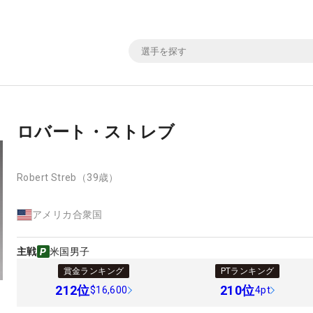
ロバート・ストレブ
Robert Streb
（39歳）
アメリカ合衆国
主戦
米国男子
賞金ランキング
PTランキング
212
位
210
位
$16,600
4pt