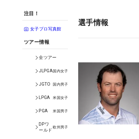
注目！
選手情報
女子プロ写真館
ツアー情報
全ツアー
JLPGA
国内女子
JGTO
国内男子
LPGA
米国女子
PGA
米国男子
DPワ
欧州男子
ールド