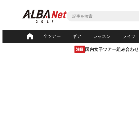
全ツアー
ギア
レッスン
ライフ
国内女子ツアー組み合わせ
注目