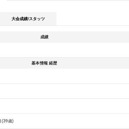
大会成績/スタッツ
成績
基本情報 経歴
日
(39歳)