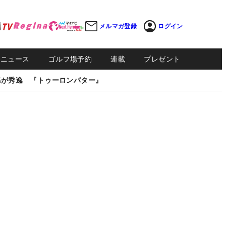
メルマガ登録
ログイン
Sニュース
ゴルフ場予約
連載
プレゼント
感が秀逸 『トゥーロンパター』