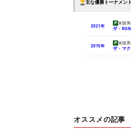
主な優勝トーナメン
米国男
2021
年
ザ・RS
米国男
2015
年
ザ・マク
オススメの記事