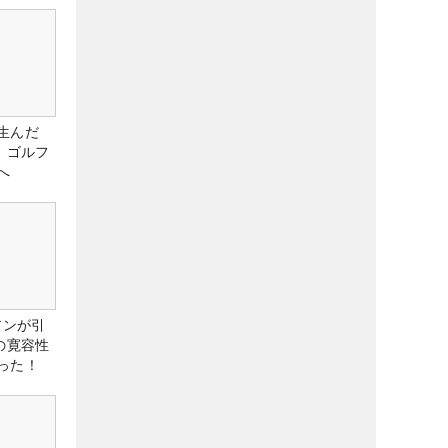
生んだ
、ゴルフ
へ
アンが引
の寛容性
った！