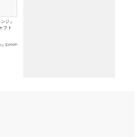
レンジ』
ャフト
by