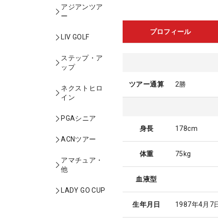
アジアンツア
ー
プロフィール
LIV GOLF
ステップ・ア
ップ
ツアー通算
2勝
ネクストヒロ
イン
PGAシニア
身長
178cm
ACNツアー
体重
75kg
アマチュア・
他
血液型
LADY GO CUP
生年月日
1987年4月7