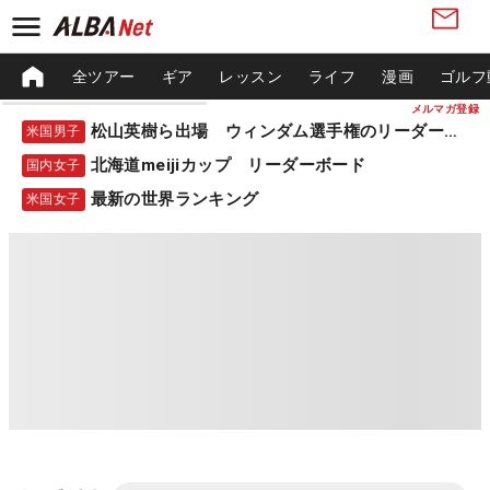
全ツアー
ギア
レッスン
ライフ
漫画
ゴルフ
メルマガ登録
松山英樹ら出場 ウィンダム選手権のリーダーボード
米国男子
北海道meijiカップ リーダーボード
国内女子
最新の世界ランキング
米国女子