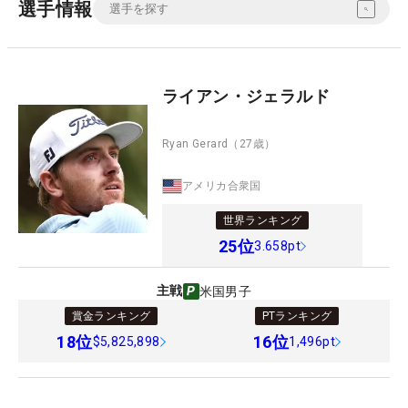
選手情報
ライアン・ジェラルド
Ryan Gerard
（27歳）
アメリカ合衆国
世界ランキング
25
位
3.658pt
主戦
米国男子
賞金ランキング
PTランキング
18
位
16
位
$5,825,898
1,496pt