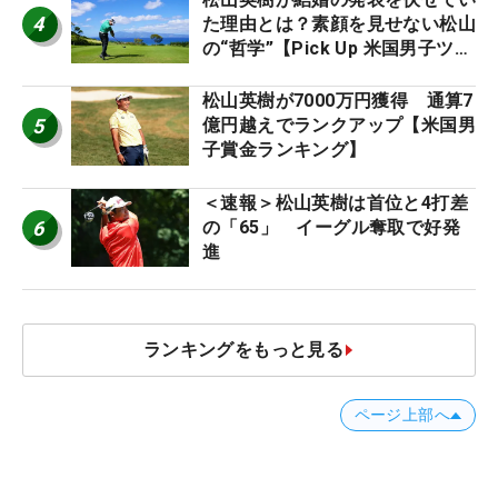
4
た理由とは？素顔を見せない松山
の“哲学”【Pick Up 米国男子ツア
ー十大ニュース】
松山英樹が7000万円獲得 通算7
5
億円越えでランクアップ【米国男
子賞金ランキング】
＜速報＞松山英樹は首位と4打差
6
の「65」 イーグル奪取で好発
進
ランキングをもっと見る
ページ上部へ