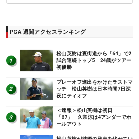
PGA 週間アクセスランキング
松山英樹は裏街道から「64」で2
1
試合連続トップ5 24歳がツアー
初優勝
プレーオフ進出をかけたラストマ
2
ッチ 松山英樹は日本時間7日深
夜にティオフ
＜速報＞松山英樹は初日
3
「67」 久常涼は4アンダーでホ
ールアウト
松山英樹が結婚の発表を伏せてい