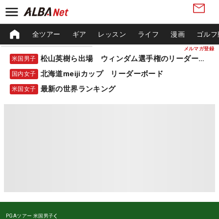
全ツアー
ギア
レッスン
ライフ
漫画
ゴルフ
メルマガ登録
松山英樹ら出場 ウィンダム選手権のリーダーボード
米国男子
北海道meijiカップ リーダーボード
国内女子
最新の世界ランキング
米国女子
PGAツアー
米国男子