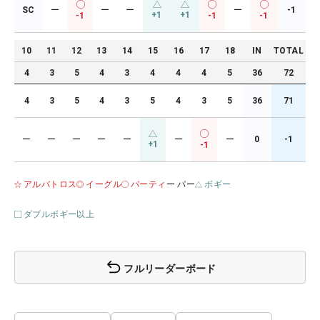
SC
ー
ー
ー
ー
-1
+1
+1
-1
-1
-1
10
11
12
13
14
15
16
17
18
IN
TOTAL
4
3
5
4
3
4
4
4
5
36
72
4
3
5
4
3
5
4
3
5
36
71
ー
ー
ー
ー
ー
ー
ー
0
-1
+1
-1
アルバトロス
イーグル
バーティ
ー パー
ボギー
ダブルボギー以上
フルリーダーボード