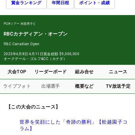
賞金ランキング
年間日程
ポイント・成績
PGAツアー
米国男子
RBCカナディアン・オープン
RBC Canadian Open
2023年6月8日-6月11日
賞金総額
$9,000,000
オークデール・ゴルフ&CC（カナダ）
大会TOP
リーダーボード
組み合せ
ニュース
ライブフォト
出場選手
概要など
TV放送予定
【この大会のニュース】
世界を笑顔にした「奇跡の勝利」【舩越園子コ
ラム】