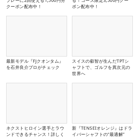
プレーに2回使える1,500円分
る！コース限定3,500円クー
クーポン配布中！
ポン配布中！
最新モデル『FJクオンタム』
スイスの叡智が生んだTPTシ
を石井良介プロがチェック
ャフトで、ゴルフを異次元の
世界へ
ネクストヒロイン選手とラウ
新『TENSEIオレンジ』はドラ
ンドできるチャンス！詳しく
イバーシャフトの“最適解”