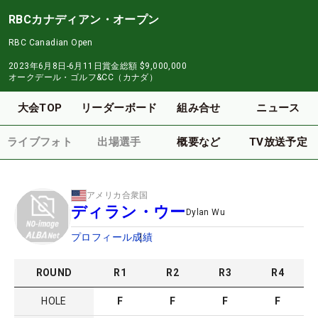
RBCカナディアン・オープン
RBC Canadian Open
2023年6月8日-6月11日
賞金総額
$9,000,000
オークデール・ゴルフ&CC（カナダ）
大会TOP
リーダーボード
組み合せ
ニュース
ライブフォト
出場選手
概要など
TV放送予定
アメリカ合衆国
ディラン・ウー
Dylan Wu
プロフィール
成績
ROUND
R
1
R
2
R
3
R
4
HOLE
F
F
F
F