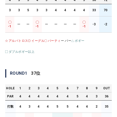
4
3
5
4
3
4
4
4
5
36
72
3
3
5
3
3
4
4
4
4
33
70
ー
ー
ー
ー
ー
ー
-3
-2
-1
-1
-1
アルバトロス
イーグル
バーティ
ー パー
ボギー
ダブルボギー以上
ROUND
1
37
位
HOLE
1
2
3
4
5
6
7
8
9
OUT
PAR
4
4
4
4
4
4
5
4
3
36
打数
4
3
4
4
5
5
4
4
2
35