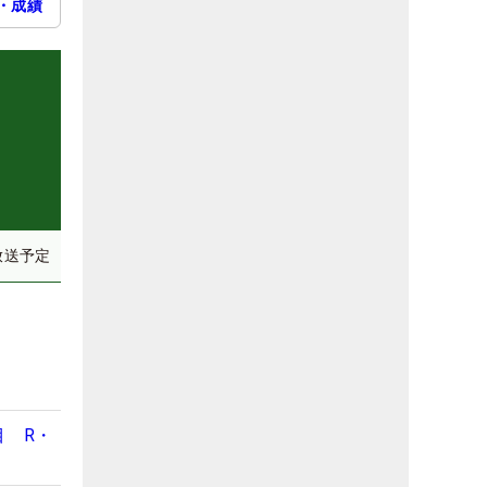
・成績
放送予定
目 R・