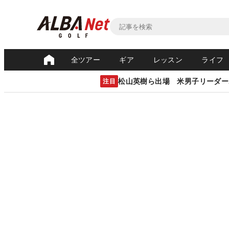
全ツアー
ギア
レッスン
ライフ
松山英樹ら出場 米男子リーダー
注目