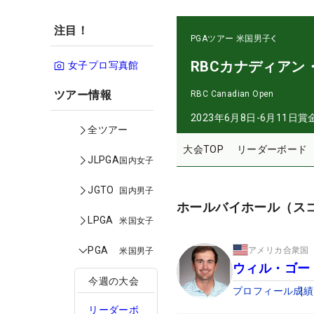
注目！
PGAツアー
米国男子
RBCカナディアン
女子プロ写真館
ツアー情報
RBC Canadian Open
2023年6月8日-6月11日
賞
全ツアー
大会TOP
リーダーボード
JLPGA
国内女子
JGTO
国内男子
ホールバイホール（ス
LPGA
米国女子
PGA
アメリカ合衆国
米国男子
ウィル・ゴー
今週の大会
プロフィール
成績
リーダーボ