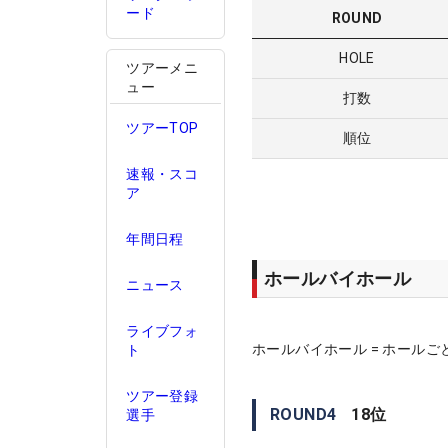
ード
ROUND
HOLE
ツアーメニ
ュー
打数
ツアーTOP
順位
速報・スコ
ア
年間日程
ホールバイホール
ニュース
ライブフォ
ホールバイホール = ホールご
ト
ツアー登録
ROUND
4
18
位
選手