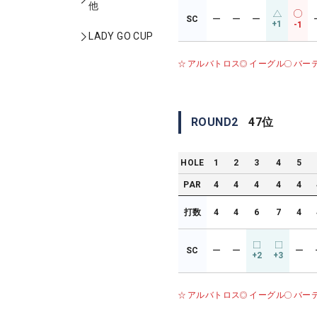
他
SC
ー
ー
ー
+1
-1
LADY GO CUP
アルバトロス
イーグル
バー
ROUND
2
47
位
HOLE
1
2
3
4
5
PAR
4
4
4
4
4
打数
4
4
6
7
4
SC
ー
ー
ー
+2
+3
アルバトロス
イーグル
バー