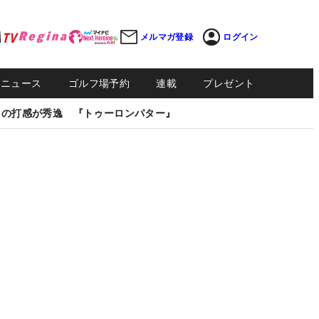
メルマガ登録
ログイン
Sニュース
ゴルフ場予約
連載
プレゼント
しの打感が秀逸 『トゥーロンパター』