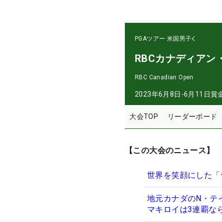
PGAツアー
米国男子
RBCカナディアン
RBC Canadian Open
2023年6月8日-6月11日
賞
大会TOP
リーダーボード
【この大会のニュース】
世界を笑顔にした「
地元カナダのN・テ
マキロイは3連覇な