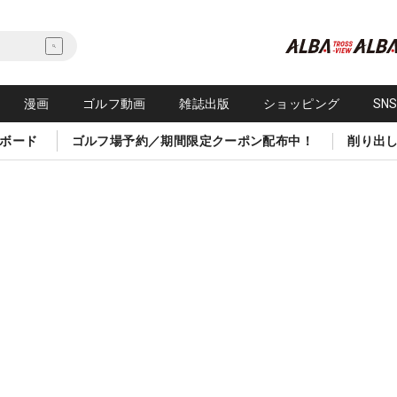
漫画
ゴルフ動画
雑誌出版
ショッピング
SN
ボード
ゴルフ場予約／期間限定クーポン配布中！
削り出