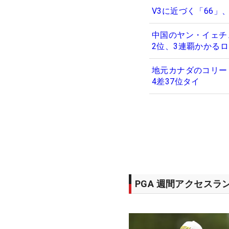
V3に近づく「66」
中国のヤン・イェチ
2位、3連覇かかる
地元カナダのコリー
4差37位タイ
PGA 週間アクセスラ