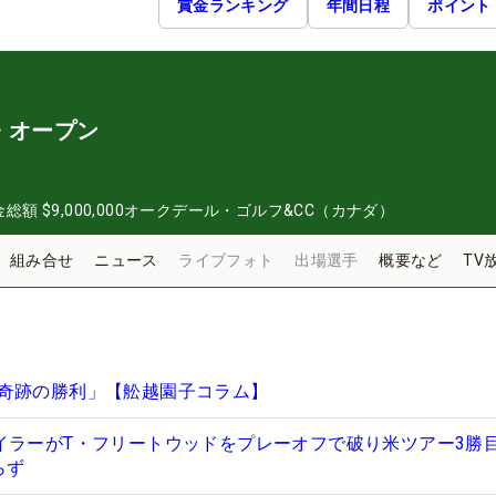
賞金ランキング
年間日程
ポイント
・オープン
金総額
$9,000,000
オークデール・ゴルフ&CC（カナダ）
組み合せ
ニュース
ライブフォト
出場選手
概要など
TV
奇跡の勝利」【舩越園子コラム】
イラーがT・フリートウッドをプレーオフで破り米ツアー3勝
らず