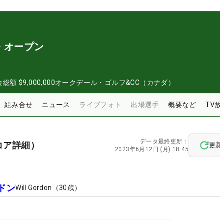
・オープン
金総額
$9,000,000
オークデール・ゴルフ&CC（カナダ）
組み合せ
ニュース
ライブフォト
出場選手
概要など
TV
データ最終更新：
コア詳細）
更
2023年6月12日 (月) 18:45
ドン
Will Gordon
（
30
歳）