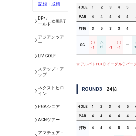
記録・成績
HOLE
1
2
3
4
5
PAR
4
4
4
4
4
DPワ
欧州男子
ールド
打数
3
5
3
3
4
アジアンツア
ー
SC
ー
+1
-1
-1
-1
LIV GOLF
アルバトロス
イーグル
バー
ステップ・ア
ップ
ネクストヒロ
ROUND
3
24
位
イン
PGAシニア
HOLE
1
2
3
4
5
PAR
4
4
4
4
4
ACNツアー
打数
4
4
4
5
3
アマチュア・