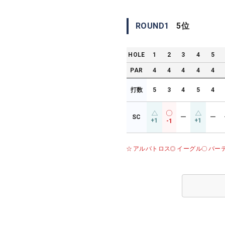
ROUND
1
5
位
HOLE
1
2
3
4
5
PAR
4
4
4
4
4
打数
5
3
4
5
4
SC
ー
ー
+1
+1
-1
アルバトロス
イーグル
バー