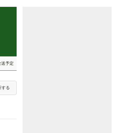
放送予定
新する