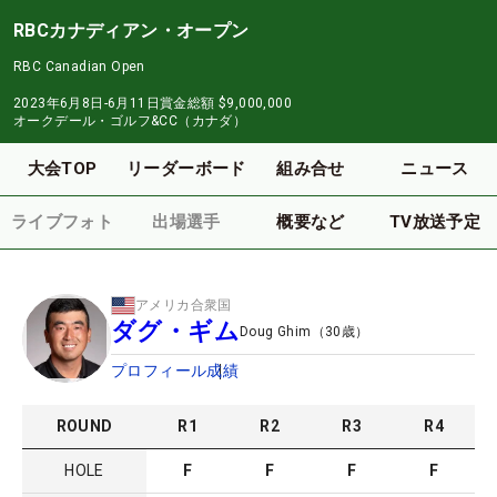
RBCカナディアン・オープン
RBC Canadian Open
2023年6月8日-6月11日
賞金総額
$9,000,000
オークデール・ゴルフ&CC（カナダ）
大会TOP
リーダーボード
組み合せ
ニュース
ライブフォト
出場選手
概要など
TV放送予定
アメリカ合衆国
ダグ・ギム
Doug Ghim
（
30
歳）
プロフィール
成績
ROUND
R
1
R
2
R
3
R
4
HOLE
F
F
F
F