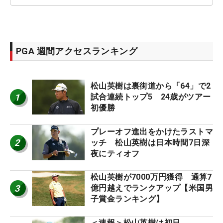
PGA 週間アクセスランキング
松山英樹は裏街道から「64」で2
1
試合連続トップ5 24歳がツアー
初優勝
プレーオフ進出をかけたラストマ
2
ッチ 松山英樹は日本時間7日深
夜にティオフ
松山英樹が7000万円獲得 通算7
3
億円越えでランクアップ【米国男
子賞金ランキング】
＜速報＞松山英樹は初日