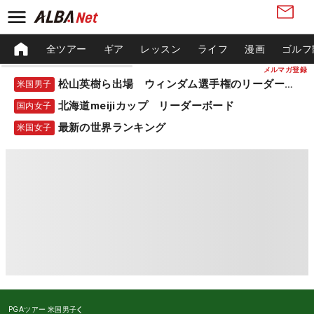
全ツアー
ギア
レッスン
ライフ
漫画
ゴルフ
メルマガ登録
松山英樹ら出場 ウィンダム選手権のリーダーボード
米国男子
北海道meijiカップ リーダーボード
国内女子
最新の世界ランキング
米国女子
PGAツアー
米国男子