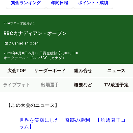
賞金ランキング
年間日程
ポイント・成績
PGAツアー
米国男子
RBCカナディアン・オープン
RBC Canadian Open
2023年6月8日-6月11日
賞金総額
$9,000,000
オークデール・ゴルフ&CC（カナダ）
大会TOP
リーダーボード
組み合せ
ニュース
ライブフォト
出場選手
概要など
TV放送予定
【この大会のニュース】
世界を笑顔にした「奇跡の勝利」【舩越園子コ
ラム】