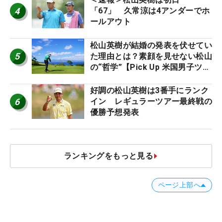
4
「67」 久常涼は4アンダーでホ
ールアウト
松山英樹が結婚の発表を伏せてい
5
た理由とは？素顔を見せない松山
の“哲学”【Pick Up 米国男子ツア
ー十大ニュース】
好調の松山英樹は3番手にランク
6
イン レギュラーツアー最終戦の
優勝予想発表
ランキングをもっと見る
ページ上部へ