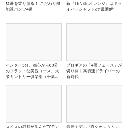
猛暑を乗り切る！ こだわり機
新『TENSEIオレンジ』はドラ
能派パンツ4選
イバーシャフトの“最適解”
インター5分、都心から60分
プロギアの「4層フェース」が
のフラットな美観コース。大
切り開く高初速ドライバーの
栄カントリー俱楽部（千葉
新時代
県）
スイスの叡智が生んだTPTシ
最新モデル『FJクオンタム』