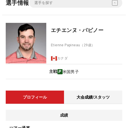
選手情報
エチエンヌ・パピノー
Etienne Papineau
（29歳）
カナダ
主戦
米国男子
プロフィール
大会成績/スタッツ
成績