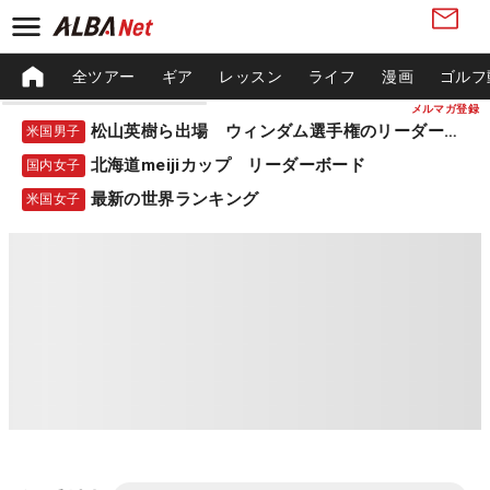
全ツアー
ギア
レッスン
ライフ
漫画
ゴルフ
メルマガ登録
松山英樹ら出場 ウィンダム選手権のリーダーボード
米国男子
北海道meijiカップ リーダーボード
国内女子
最新の世界ランキング
米国女子