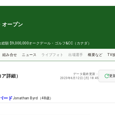
・オープン
金総額
$9,000,000
オークデール・ゴルフ&CC（カナダ）
組み合せ
ニュース
ライブフォト
出場選手
概要など
TV
データ最終更新：
コア詳細）
更
2023年6月12日 (月) 18:45
バード
Jonathan Byrd
（
48
歳）