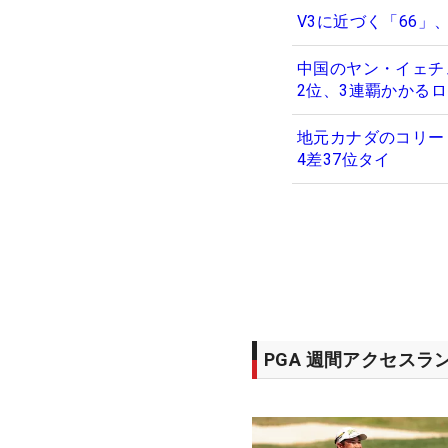
V3に近づく「66」
中国のヤン・イェチ
2位、3連覇かかる
地元カナダのコリー
4差37位タイ
PGA 週間アクセスラ