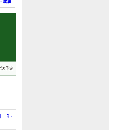
・成績
放送予定
目 R・