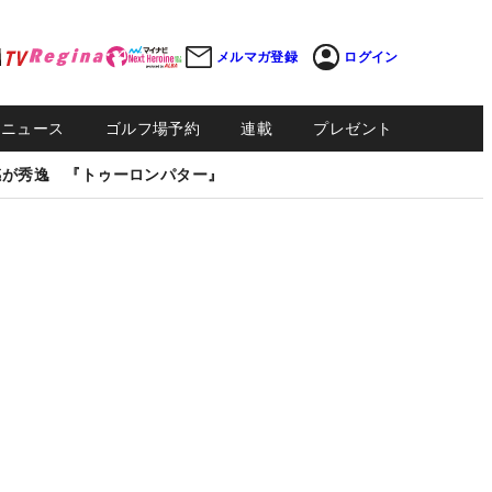
メルマガ登録
ログイン
Sニュース
ゴルフ場予約
連載
プレゼント
感が秀逸 『トゥーロンパター』