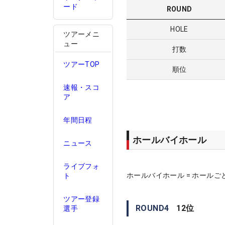
ード
ROUND
HOLE
ツアーメニ
ュー
打数
ツアーTOP
順位
速報・スコ
ア
年間日程
ホールバイホール
ニュース
ライブフォ
ホールバイホール = ホールご
ト
ツアー登録
ROUND
4
12
位
選手