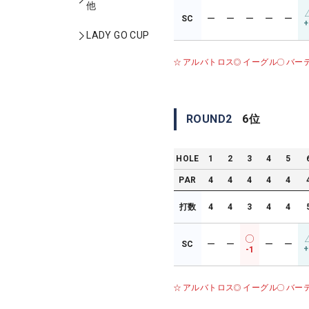
他
SC
ー
ー
ー
ー
ー
+
LADY GO CUP
アルバトロス
イーグル
バー
ROUND
2
6
位
HOLE
1
2
3
4
5
PAR
4
4
4
4
4
打数
4
4
3
4
4
SC
ー
ー
ー
ー
+
-1
アルバトロス
イーグル
バー