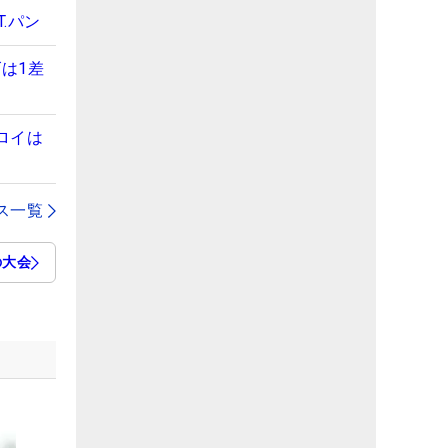
.パン
は1差
ロイは
ス一覧
の大会