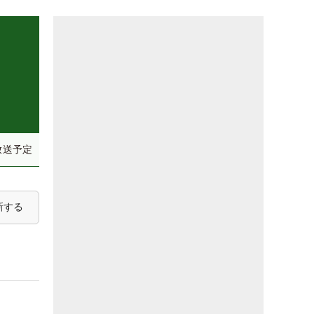
放送予定
新する