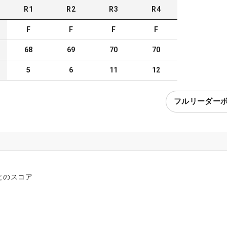
R
1
R
2
R
3
R
4
F
F
F
F
68
69
70
70
5
6
11
12
フルリーダー
とのスコア