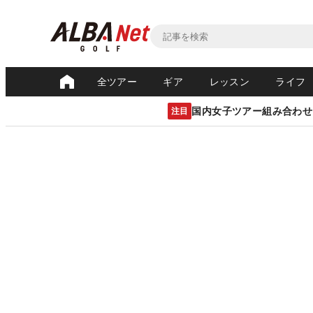
全ツアー
ギア
レッスン
ライフ
国内女子ツアー組み合わせ
注目