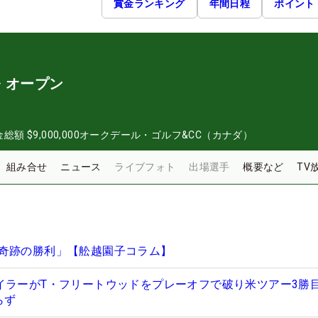
賞金ランキング
年間日程
ポイント
・オープン
金総額
$9,000,000
オークデール・ゴルフ&CC（カナダ）
組み合せ
ニュース
ライブフォト
出場選手
概要など
TV
奇跡の勝利」【舩越園子コラム】
イラーがT・フリートウッドをプレーオフで破り米ツアー3勝
らず