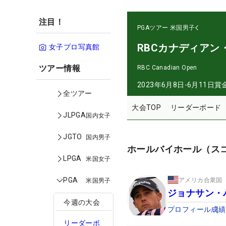
注目！
PGAツアー
米国男子
RBCカナディアン
女子プロ写真館
ツアー情報
RBC Canadian Open
2023年6月8日-6月11日
賞
全ツアー
大会TOP
リーダーボード
JLPGA
国内女子
JGTO
国内男子
ホールバイホール（ス
LPGA
米国女子
PGA
アメリカ合衆国
米国男子
ジョナサン・
今週の大会
プロフィール
成績
リーダーボ