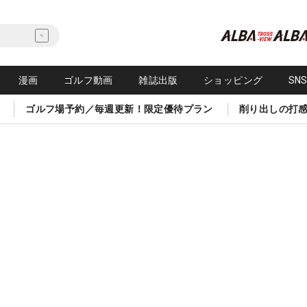
漫画
ゴルフ動画
雑誌出版
ショッピング
SN
ゴルフ場予約／毎週更新！限定優待プラン
削り出しの打