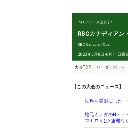
PGAツアー
米国男子
RBCカナディアン
RBC Canadian Open
2023年6月8日-6月11日
賞
大会TOP
リーダーボード
【この大会のニュース】
世界を笑顔にした「
地元カナダのN・テ
マキロイは3連覇な