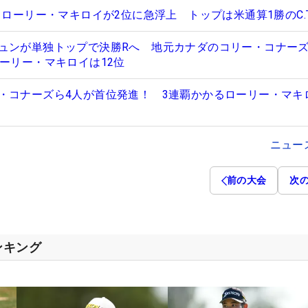
、ローリー・マキロイが2位に急浮上 トップは米通算1勝のC.T
ュンが単独トップで決勝Rへ 地元カナダのコリー・コナーズ
ローリー・マキロイは12位
・コナーズら4人が首位発進！ 3連覇かかるローリー・マキ
ニュー
前の大会
次
ンキング