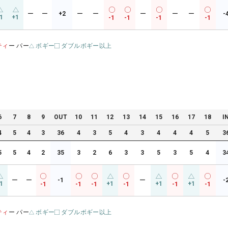
ー
ー
+2
ー
ー
ー
ー
ー
-
1
+1
-1
-1
-1
-1
ティ
ー パー
ボギー
ダブルボギー以上
6
7
8
9
OUT
10
11
12
13
14
15
16
17
18
I
4
5
4
3
36
4
3
5
4
3
4
4
4
5
3
5
5
4
2
35
3
2
6
3
3
5
3
5
4
3
ー
ー
-1
ー
-
1
+1
+1
+1
-1
-1
-1
-1
-1
-1
ティ
ー パー
ボギー
ダブルボギー以上