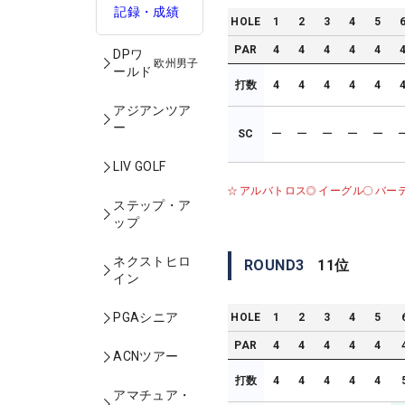
記録・成績
HOLE
1
2
3
4
5
PAR
4
4
4
4
4
DPワ
欧州男子
ールド
打数
4
4
4
4
4
アジアンツア
ー
SC
ー
ー
ー
ー
ー
LIV GOLF
アルバトロス
イーグル
バー
ステップ・ア
ップ
ネクストヒロ
ROUND
3
11
位
イン
PGAシニア
HOLE
1
2
3
4
5
PAR
4
4
4
4
4
ACNツアー
打数
4
4
4
4
4
アマチュア・