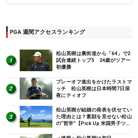
PGA 週間アクセスランキング
松山英樹は裏街道から「64」で2
1
試合連続トップ5 24歳がツアー
初優勝
プレーオフ進出をかけたラストマ
2
ッチ 松山英樹は日本時間7日深
夜にティオフ
松山英樹が結婚の発表を伏せてい
3
た理由とは？素顔を見せない松山
の“哲学”【Pick Up 米国男子ツア
ー十大ニュース】