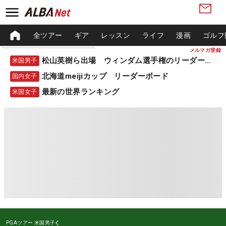
全ツアー
ギア
レッスン
ライフ
漫画
ゴルフ
メルマガ登録
松山英樹ら出場 ウィンダム選手権のリーダーボード
米国男子
北海道meijiカップ リーダーボード
国内女子
最新の世界ランキング
米国女子
PGAツアー
米国男子