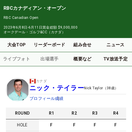
RBCカナディアン・オープン
RBC Canadian Open
2023年6月8日-6月11日
賞金総額
$9,000,000
オークデール・ゴルフ&CC（カナダ）
大会TOP
リーダーボード
組み合せ
ニュース
ライブフォト
出場選手
概要など
TV放送予定
カナダ
ニック・テイラー
Nick Taylor
（
38
歳）
プロフィール
成績
ROUND
R
1
R
2
R
3
R
4
HOLE
F
F
F
F