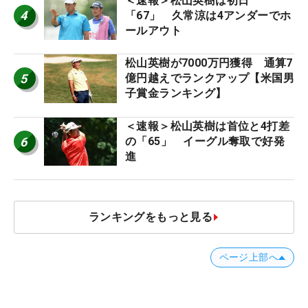
＜速報＞松山英樹は初日
4
「67」 久常涼は4アンダーでホ
ールアウト
松山英樹が7000万円獲得 通算7
5
億円越えでランクアップ【米国男
子賞金ランキング】
＜速報＞松山英樹は首位と4打差
6
の「65」 イーグル奪取で好発
進
ランキングをもっと見る
ページ上部へ