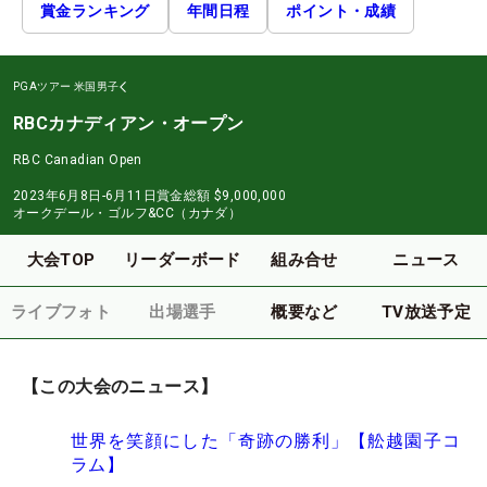
賞金ランキング
年間日程
ポイント・成績
PGAツアー
米国男子
RBCカナディアン・オープン
RBC Canadian Open
2023年6月8日-6月11日
賞金総額
$9,000,000
オークデール・ゴルフ&CC（カナダ）
大会TOP
リーダーボード
組み合せ
ニュース
ライブフォト
出場選手
概要など
TV放送予定
【この大会のニュース】
世界を笑顔にした「奇跡の勝利」【舩越園子コ
ラム】