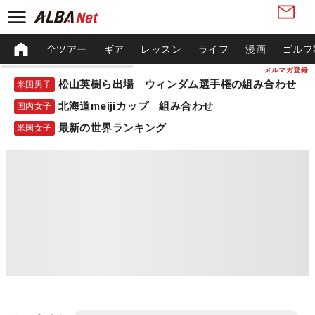
全ツアー
ギア
レッスン
ライフ
漫画
ゴルフ
メルマガ登録
松山英樹ら出場 ウィンダム選手権の組み合わせ
米国男子
北海道meijiカップ 組み合わせ
国内女子
最新の世界ランキング
米国女子