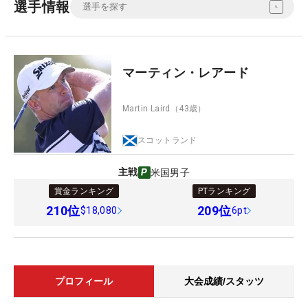
選手情報
マーティン・レアード
Martin Laird
（43歳）
スコットランド
主戦
米国男子
賞金ランキング
PTランキング
210
位
209
位
$18,080
6pt
プロフィール
大会成績/スタッツ