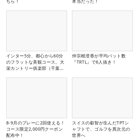
ちら！
本当だった！
インター5分、都心から60分
仲宗根澄香が平均パット数
のフラットな美観コース。大
『TRTL』で6人抜き！
栄カントリー俱楽部（千葉
県）
8-9月のプレーに2回使える！
スイスの叡智が生んだTPTシ
コース限定2,000円クーポン
ャフトで、ゴルフを異次元の
配布中！
世界へ