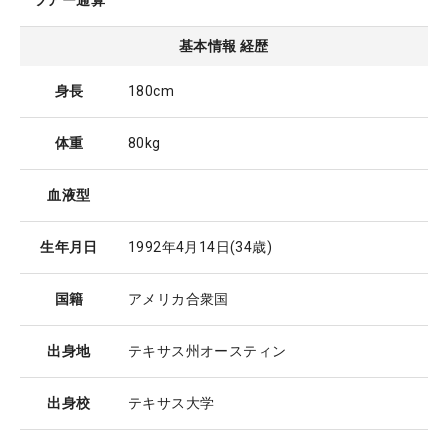
ツアー通算
基本情報 経歴
身長
180cm
体重
80kg
血液型
生年月日
1992年4月14日
(34歳)
国籍
アメリカ合衆国
出身地
テキサス州オースティン
出身校
テキサス大学