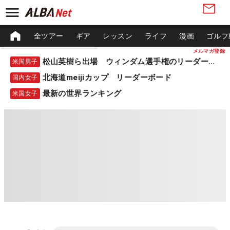
全ツアー
ギア
レッスン
ライフ
漫画
ゴルフ
メルマガ登録
松山英樹ら出場 ウィンダム選手権のリーダーボード
米国男子
北海道meijiカップ リーダーボード
国内女子
最新の世界ランキング
米国女子