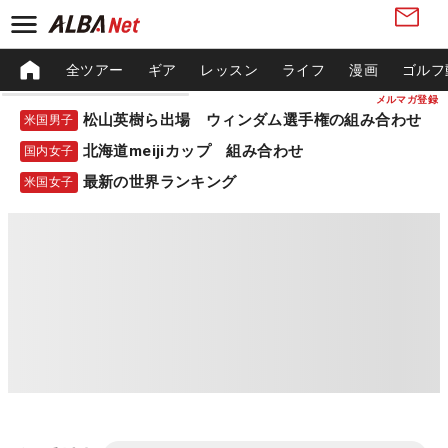
全ツアー
ギア
レッスン
ライフ
漫画
ゴルフ
メルマガ登録
松山英樹ら出場 ウィンダム選手権の組み合わせ
米国男子
北海道meijiカップ 組み合わせ
国内女子
最新の世界ランキング
米国女子