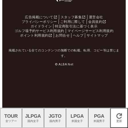
広告掲載について
スタッフ募集
運営会社
プライバシーポリシー
ご利用に際して
会員規約
ガイドライン
特定商取引法に基づく表示
ゴルフ場予約サービス利用規約
マイページサービス利用規約
ポイント利用規約
お問合せ
ヘルプ
サイトマップ
掲載されている全てのコンテンツの無断での転載、転用、コピー等は禁じま
す。
© ALBA Net
TOUR
JLPGA
JGTO
LPGA
PGA
閉じる
全ツアー
国内女子
国内男子
米国女子
米国男子
更新