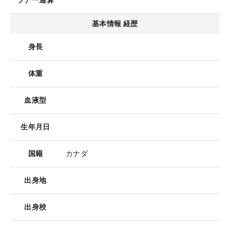
ツアー通算
基本情報 経歴
身長
体重
血液型
生年月日
国籍
カナダ
出身地
出身校