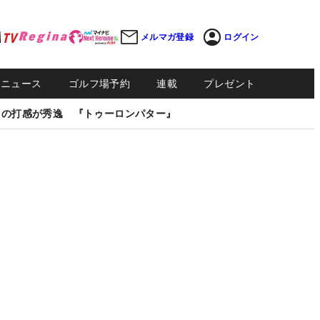
メルマガ登録
ログイン
Sニュース
ゴルフ場予約
連載
プレゼント
しの打感が秀逸 『トゥーロンパター』