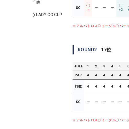
他
SC
ー
ー
ー
+2
-1
LADY GO CUP
アルバトロス
イーグル
バー
ROUND
2
17
位
HOLE
1
2
3
4
5
PAR
4
4
4
4
4
打数
4
4
4
4
4
SC
ー
ー
ー
ー
ー
アルバトロス
イーグル
バー