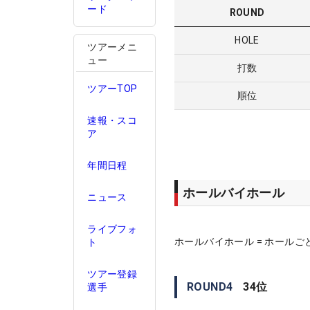
ード
ROUND
HOLE
ツアーメニ
ュー
打数
ツアーTOP
順位
速報・スコ
ア
年間日程
ホールバイホール
ニュース
ライブフォ
ホールバイホール = ホールご
ト
ツアー登録
ROUND
4
34
位
選手