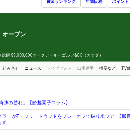
賞金ランキング
年間日程
ポイント
・オープン
金総額
$9,000,000
オークデール・ゴルフ&CC（カナダ）
組み合せ
ニュース
ライブフォト
出場選手
概要など
TV
奇跡の勝利」【舩越園子コラム】
イラーがT・フリートウッドをプレーオフで破り米ツアー3勝
らず