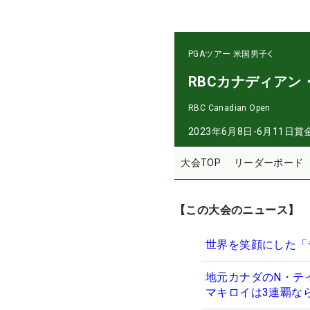
PGAツアー
米国男子
RBCカナディアン
RBC Canadian Open
2023年6月8日-6月11日
賞
大会TOP
リーダーボード
【この大会のニュース】
世界を笑顔にした「
地元カナダのN・テ
マキロイは3連覇な