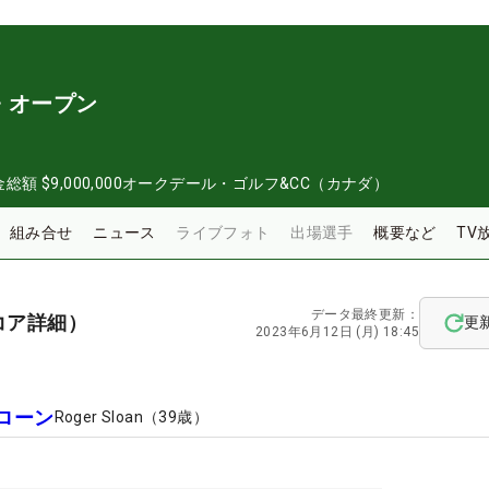
・オープン
金総額
$9,000,000
オークデール・ゴルフ&CC（カナダ）
組み合せ
ニュース
ライブフォト
出場選手
概要など
TV
データ最終更新：
コア詳細）
更
2023年6月12日 (月) 18:45
ローン
Roger Sloan
（
39
歳）