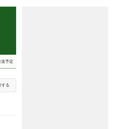
放送予定
新する