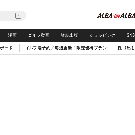
漫画
ゴルフ動画
雑誌出版
ショッピング
SN
ボード
ゴルフ場予約／毎週更新！限定優待プラン
削り出