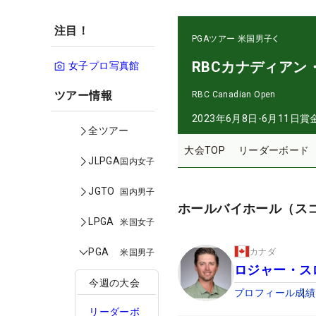
注目！
PGAツアー
米国男子
RBCカナディアン
女子プロ写真館
ツアー情報
RBC Canadian Open
2023年6月8日-6月11日
賞
全ツアー
大会TOP
リーダーボード
JLPGA
国内女子
JGTO
国内男子
ホールバイホール（ス
LPGA
米国女子
PGA
カナダ
米国男子
ロジャー・ス
今週の大会
プロフィール
成績
リーダーボ