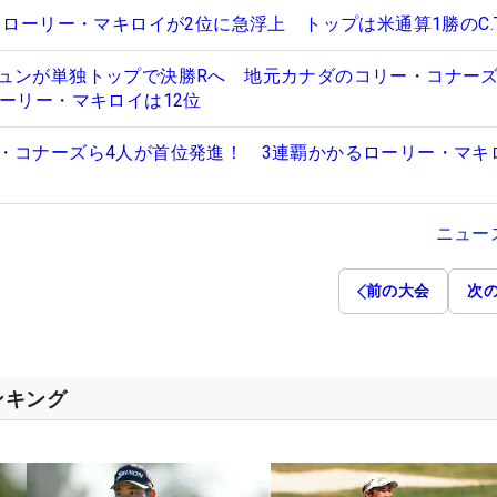
、ローリー・マキロイが2位に急浮上 トップは米通算1勝のC.T
ュンが単独トップで決勝Rへ 地元カナダのコリー・コナーズ
ローリー・マキロイは12位
・コナーズら4人が首位発進！ 3連覇かかるローリー・マキ
ニュー
前の大会
次
ンキング