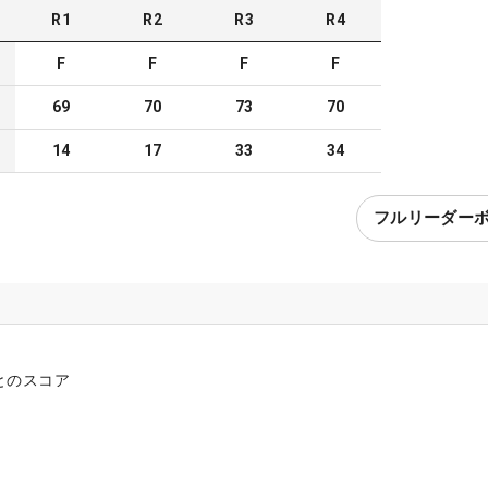
R
1
R
2
R
3
R
4
F
F
F
F
69
70
73
70
14
17
33
34
フルリーダー
とのスコア