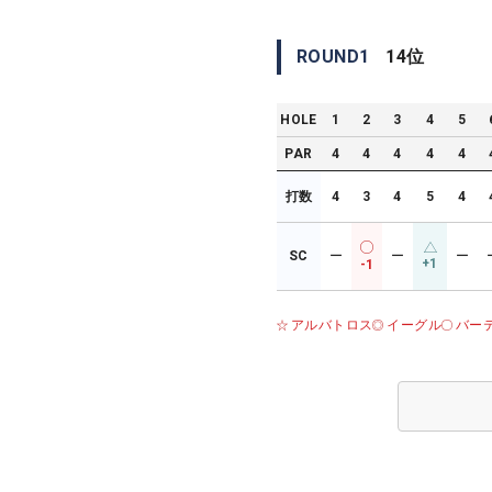
ROUND
1
14
位
HOLE
1
2
3
4
5
PAR
4
4
4
4
4
打数
4
3
4
5
4
SC
ー
ー
ー
+1
-1
アルバトロス
イーグル
バー