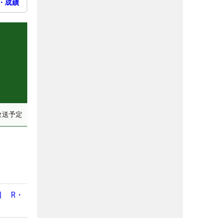
・成績
放送予定
目 R・