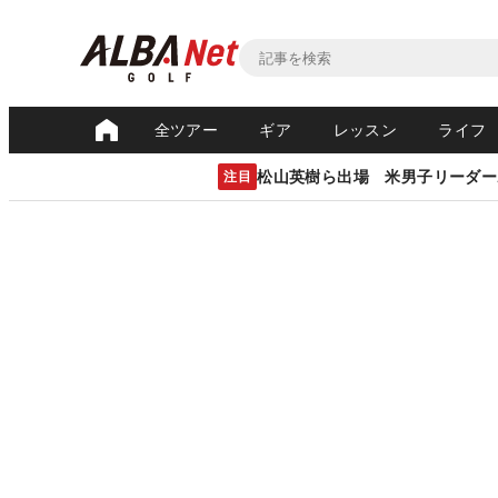
全ツアー
ギア
レッスン
ライフ
松山英樹ら出場 米男子リーダー
注目