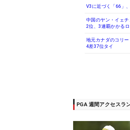
V3に近づく「66」
中国のヤン・イェチ
2位、3連覇かかる
地元カナダのコリー
4差37位タイ
PGA 週間アクセスラ