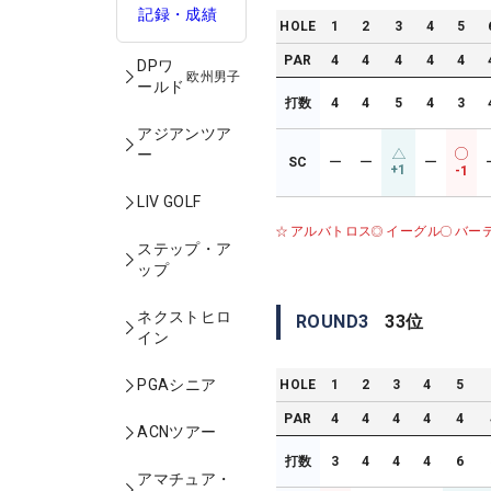
記録・成績
HOLE
1
2
3
4
5
PAR
4
4
4
4
4
DPワ
欧州男子
ールド
打数
4
4
5
4
3
アジアンツア
ー
SC
ー
ー
ー
+1
-1
LIV GOLF
アルバトロス
イーグル
バー
ステップ・ア
ップ
ネクストヒロ
ROUND
3
33
位
イン
PGAシニア
HOLE
1
2
3
4
5
PAR
4
4
4
4
4
ACNツアー
打数
3
4
4
4
6
アマチュア・