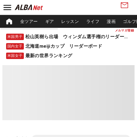
全ツアー
ギア
レッスン
ライフ
漫画
ゴルフ
メルマガ登録
松山英樹ら出場 ウィンダム選手権のリーダーボード
米国男子
北海道meijiカップ リーダーボード
国内女子
最新の世界ランキング
米国女子