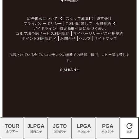
広告掲載について
スタッフ募集
運営会社
プライバシーポリシー
ご利用に際して
会員規約
ガイドライン
特定商取引法に基づく表示
ゴルフ場予約サービス利用規約
マイページサービス利用規約
ポイント利用規約
お問合せ
ヘルプ
サイトマップ
掲載されている全てのコンテンツの無断での転載、転用、コピー等は禁じま
す。
© ALBA Net
TOUR
JLPGA
JGTO
LPGA
PGA
閉じる
全ツアー
国内女子
国内男子
米国女子
米国男子
更新