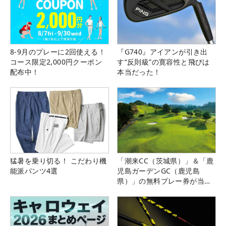
8-9月のプレーに2回使える！
『G740』アイアンが引き出
コース限定2,000円クーポン
す“反則級”の寛容性と飛びは
配布中！
本当だった！
猛暑を乗り切る！ こだわり機
「潮来CC（茨城県）」＆「鹿
能派パンツ4選
児島ガーデンGC（鹿児島
県）」の無料プレー券が当た
る！！