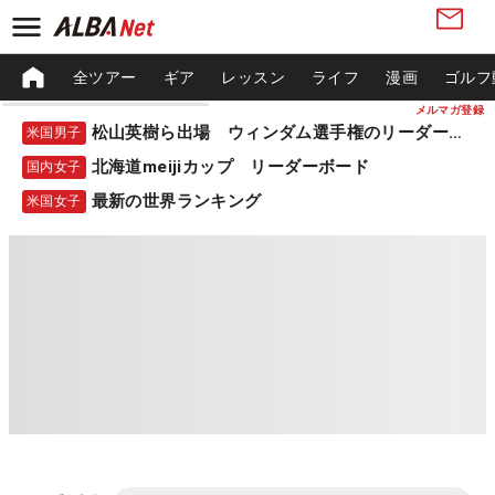
全ツアー
ギア
レッスン
ライフ
漫画
ゴルフ
メルマガ登録
松山英樹ら出場 ウィンダム選手権のリーダーボード
米国男子
北海道meijiカップ リーダーボード
国内女子
最新の世界ランキング
米国女子