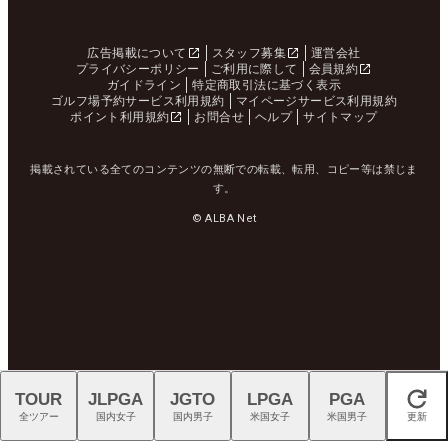
広告掲載について
スタッフ募集
運営会社
プライバシーポリシー
ご利用に際して
会員規約
ガイドライン
特定商取引法に基づく表示
ゴルフ場予約サービス利用規約
マイページサービス利用規約
ポイント利用規約
お問合せ
ヘルプ
サイトマップ
掲載されている全てのコンテンツの無断での転載、転用、コピー等は禁じま
す。
© ALBA Net
TOUR
JLPGA
JGTO
LPGA
PGA
閉じる
全ツアー
国内女子
国内男子
米国女子
米国男子
更新