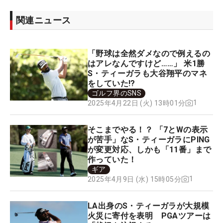
関連ニュース
「野球は全然ダメなので例えるの
はアレなんですけど……」 米1勝
S・ティーガラも大谷翔平のマネ
をしていた!?
ゴルフ界のSNS
1
2025年4月22日 (火) 13時01分
そこまでやる！？ 「7とWの表示
が苦手」なS・ティーガラにPING
が変更対応、しかも「11番」まで
作っていた！
ギア
1
2025年4月9日 (水) 15時05分
LA出身のS・ティーガラが大規模
火災に寄付を表明 PGAツアーは