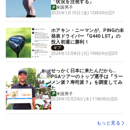
「状況を注視する」
米国男子
1
2025年1月10日 (金) 12時30分
ホアキン・ニーマンが、PINGの未
発表ドライバー『G440 LST』の
投入初週に勝利！
ギア
20
2024年12月8日 (日) 19時24分
せっかく日本に来たんだから…
PGAツアーのトップ選手は『ラー
メン派？寿司派？』を調査してみ
た
米国男子
5
2024年10月24日 (木) 11時00分
もっと見る