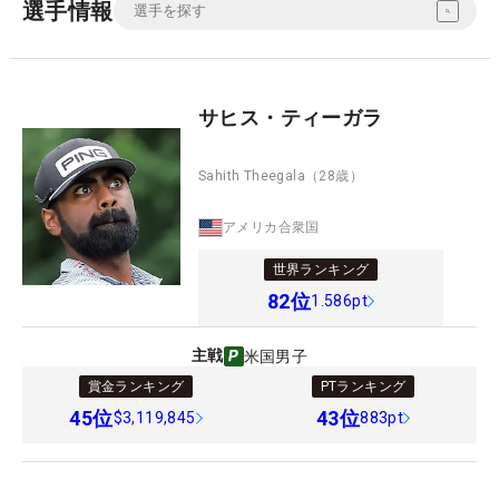
選手情報
サヒス・ティーガラ
Sahith Theegala
（28歳）
アメリカ合衆国
世界ランキング
82
位
1.586pt
主戦
米国男子
賞金ランキング
PTランキング
45
位
43
位
$3,119,845
883pt