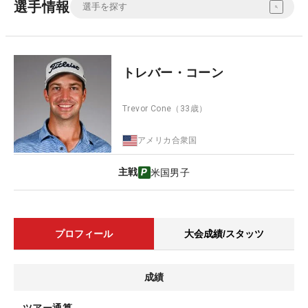
選手情報
トレバー・コーン
Trevor Cone
（33歳）
アメリカ合衆国
主戦
米国男子
プロフィール
大会成績/スタッツ
成績