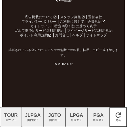
広告掲載について
スタッフ募集
運営会社
プライバシーポリシー
ご利用に際して
会員規約
ガイドライン
特定商取引法に基づく表示
ゴルフ場予約サービス利用規約
マイページサービス利用規約
ポイント利用規約
お問合せ
ヘルプ
サイトマップ
掲載されている全てのコンテンツの無断での転載、転用、コピー等は禁じま
す。
© ALBA Net
TOUR
JLPGA
JGTO
LPGA
PGA
閉じる
全ツアー
国内女子
国内男子
米国女子
米国男子
更新