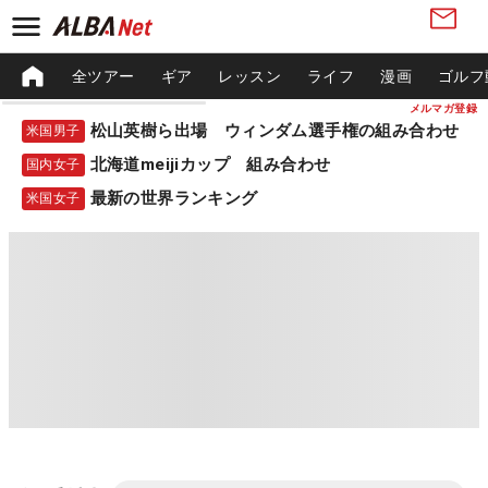
全ツアー
ギア
レッスン
ライフ
漫画
ゴルフ
メルマガ登録
松山英樹ら出場 ウィンダム選手権の組み合わせ
米国男子
北海道meijiカップ 組み合わせ
国内女子
最新の世界ランキング
米国女子