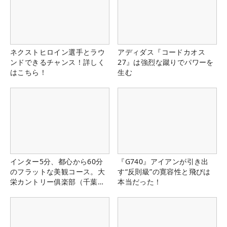
ネクストヒロイン選手とラウ
アディダス『コードカオス
ンドできるチャンス！詳しく
27』は強烈な蹴りでパワーを
はこちら！
生む
インター5分、都心から60分
『G740』アイアンが引き出
のフラットな美観コース。大
す“反則級”の寛容性と飛びは
栄カントリー俱楽部（千葉
本当だった！
県）