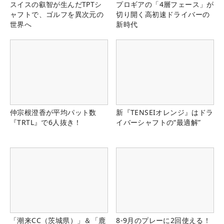
スイスの叡智が生んだTPTシ
プロギアの「4層フェース」が
ャフトで、ゴルフを異次元の
切り開く高初速ドライバーの
世界へ
新時代
仲宗根澄香が平均パット数
新『TENSEIオレンジ』はドラ
『TRTL』で6人抜き！
イバーシャフトの“最適解”
「潮来CC（茨城県）」＆「鹿
8-9月のプレーに2回使える！