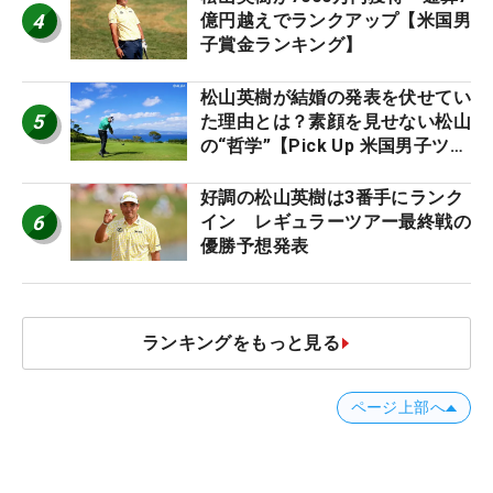
4
億円越えでランクアップ【米国男
子賞金ランキング】
松山英樹が結婚の発表を伏せてい
5
た理由とは？素顔を見せない松山
の“哲学”【Pick Up 米国男子ツア
ー十大ニュース】
好調の松山英樹は3番手にランク
6
イン レギュラーツアー最終戦の
優勝予想発表
ランキングをもっと見る
ページ上部へ