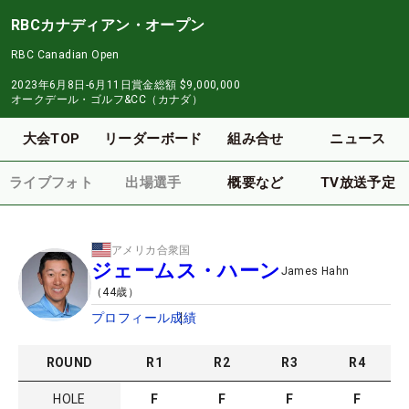
RBCカナディアン・オープン
RBC Canadian Open
2023年6月8日-6月11日
賞金総額
$9,000,000
オークデール・ゴルフ&CC（カナダ）
大会TOP
リーダーボード
組み合せ
ニュース
ライブフォト
出場選手
概要など
TV放送予定
アメリカ合衆国
ジェームス・ハーン
James Hahn
（
44
歳）
プロフィール
成績
ROUND
R
1
R
2
R
3
R
4
HOLE
F
F
F
F