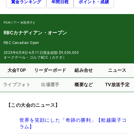
賞金ランキング
年間日程
ポイント・成績
PGAツアー
米国男子
RBCカナディアン・オープン
RBC Canadian Open
2023年6月8日-6月11日
賞金総額
$9,000,000
オークデール・ゴルフ&CC（カナダ）
大会TOP
リーダーボード
組み合せ
ニュース
ライブフォト
出場選手
概要など
TV放送予定
【この大会のニュース】
世界を笑顔にした「奇跡の勝利」【舩越園子コ
ラム】