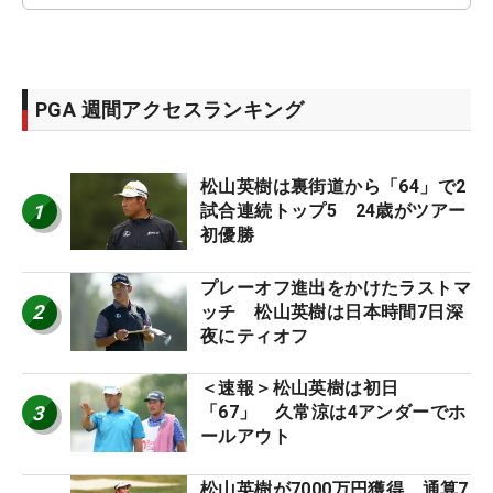
PGA 週間アクセスランキング
松山英樹は裏街道から「64」で2
1
試合連続トップ5 24歳がツアー
初優勝
プレーオフ進出をかけたラストマ
2
ッチ 松山英樹は日本時間7日深
夜にティオフ
＜速報＞松山英樹は初日
3
「67」 久常涼は4アンダーでホ
ールアウト
松山英樹が7000万円獲得 通算7