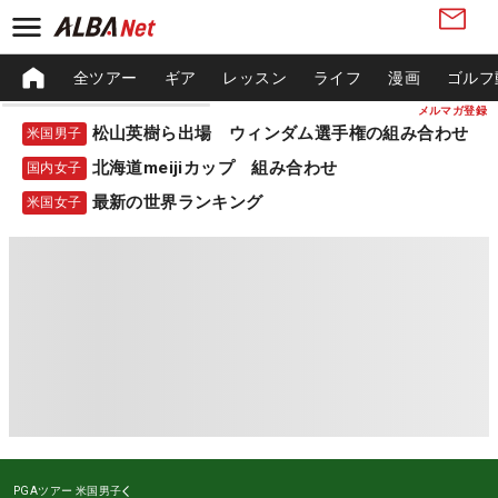
全ツアー
ギア
レッスン
ライフ
漫画
ゴルフ
メルマガ登録
松山英樹ら出場 ウィンダム選手権の組み合わせ
米国男子
北海道meijiカップ 組み合わせ
国内女子
最新の世界ランキング
米国女子
PGAツアー
米国男子