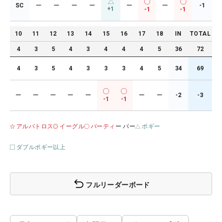
SC
ー
ー
ー
ー
ー
ー
-1
+1
-1
-1
10
11
12
13
14
15
16
17
18
IN
TOTAL
4
3
5
4
3
4
4
4
5
36
72
4
3
5
4
3
3
3
4
5
34
69
ー
ー
ー
ー
ー
ー
ー
-2
-3
-1
-1
アルバトロス
イーグル
バーティ
ー パー
ボギー
ダブルボギー以上
フルリーダーボード