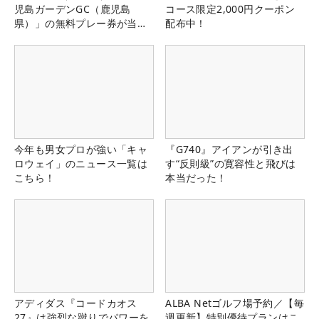
児島ガーデンGC（鹿児島
コース限定2,000円クーポン
県）」の無料プレー券が当た
配布中！
る！！
今年も男女プロが強い「キャ
『G740』アイアンが引き出
ロウェイ」のニュース一覧は
す“反則級”の寛容性と飛びは
こちら！
本当だった！
アディダス『コードカオス
ALBA Netゴルフ場予約／【毎
27』は強烈な蹴りでパワーを
週更新】特別優待プランはこ