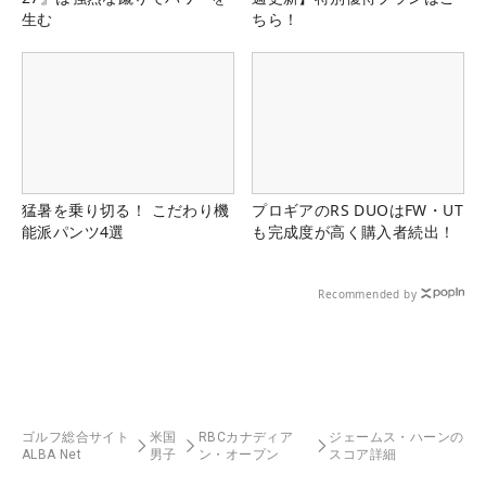
生む
ちら！
猛暑を乗り切る！ こだわり機
プロギアのRS DUOはFW・UT
能派パンツ4選
も完成度が高く購入者続出！
Recommended by
ゴルフ総合サイト
米国
RBCカナディア
ジェームス・ハーンの
ALBA Net
男子
ン・オープン
スコア詳細