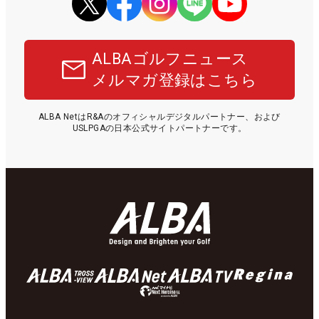
ALBAゴルフニュース
メルマガ登録はこちら
ALBA NetはR&Aのオフィシャルデジタルパートナー、および
USLPGAの日本公式サイトパートナーです。