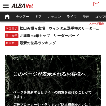
全ツアー
ギア
レッスン
ライフ
漫画
ゴルフ
メルマガ登録
松山英樹ら出場 ウィンダム選手権のリーダーボード
米国男子
北海道meijiカップ リーダーボード
国内女子
最新の世界ランキング
米国女子
このページが表示されるお客様へ
ページを更新するとサイトの閲覧を続けることがで
きます。
広告ブロッカーやトラッキング防止機能をオンにし