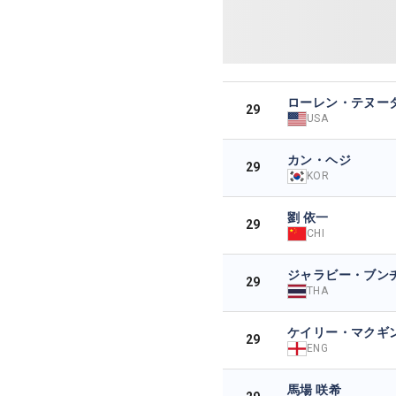
ローレン・テヌー
29
USA
カン・ヘジ
29
KOR
劉 依一
29
CHI
ジャラビー・ブン
29
THA
ケイリー・マクギ
29
ENG
馬場 咲希