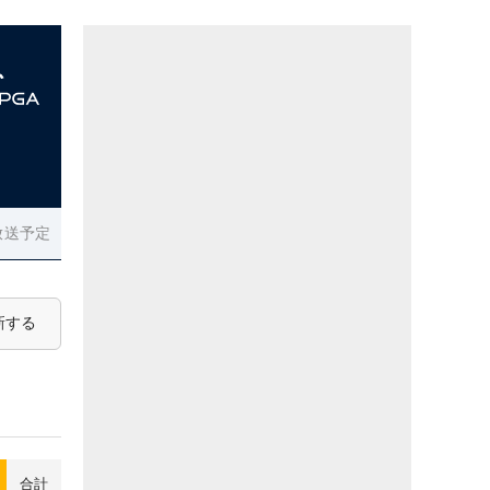
放送予定
新する
合計