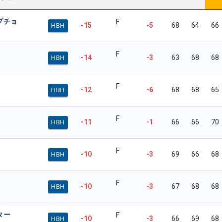
プチョ
F
-15
-5
68
64
66
HBH
F
-14
-3
63
68
68
HBH
F
-12
-6
68
68
65
HBH
F
-11
-1
66
66
70
HBH
F
-10
-3
69
66
68
HBH
F
-10
-3
67
68
68
HBH
ター
F
-10
-3
66
69
68
HBH