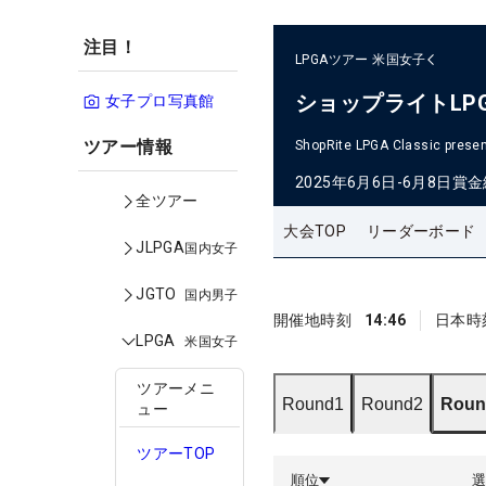
注目！
LPGAツアー
米国女子
ショップライトLP
女子プロ写真館
ツアー情報
ShopRite LPGA Classic presen
2025年6月6日-6月8日
賞金
全ツアー
大会TOP
リーダーボード
JLPGA
国内女子
JGTO
国内男子
開催地時刻
14:46
日本時
LPGA
米国女子
ツアーメニ
Round1
Round2
Roun
ュー
ツアーTOP
順位