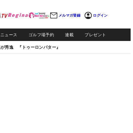
メルマガ登録
ログイン
Sニュース
ゴルフ場予約
連載
プレゼント
感が秀逸 『トゥーロンパター』