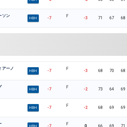
ーソン
F
-7
-3
71
67
68
HBH
ィアーノ
F
-7
-3
68
70
68
HBH
グ
F
-7
-2
73
64
69
HBH
F
-7
-2
68
69
69
HBH
ー
F
-7
0
66
69
71
HBH