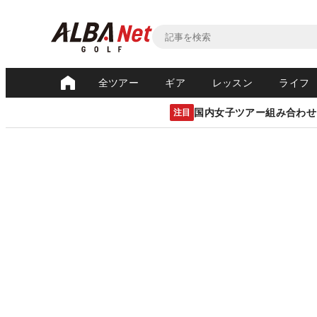
全ツアー
ギア
レッスン
ライフ
国内女子ツアー組み合わせ
注目