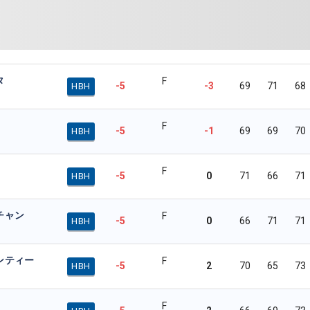
タ
F
-5
-3
69
71
68
HBH
F
-5
-1
69
69
70
HBH
F
-5
0
71
66
71
HBH
チャン
F
-5
0
66
71
71
HBH
ンティー
F
-5
2
70
65
73
HBH
F