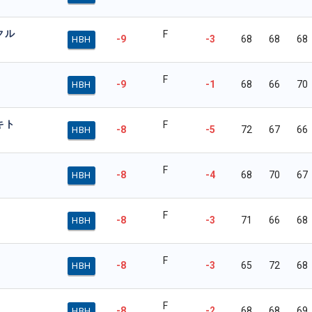
クル
F
-9
-3
68
68
68
HBH
F
-9
-1
68
66
70
HBH
キト
F
-8
-5
72
67
66
HBH
F
-8
-4
68
70
67
HBH
F
-8
-3
71
66
68
HBH
F
-8
-3
65
72
68
HBH
F
-8
-2
68
68
69
HBH