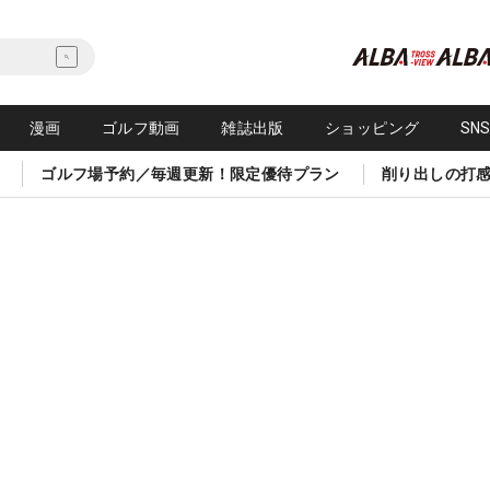
漫画
ゴルフ動画
雑誌出版
ショッピング
SN
ゴルフ場予約／毎週更新！限定優待プラン
削り出しの打