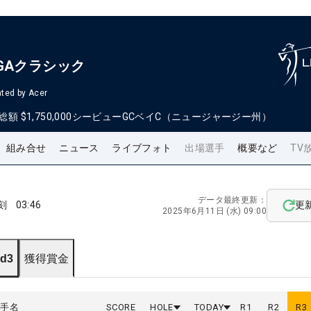
GAクラシック
ted by Acer
総額
$1,750,000
シービューGCベイC（ニュージャージー州）
組み合せ
ニュース
ライブフォト
出場選手
概要など
TV
データ最終更新：
刻
03:46
更
2025年6月11日 (水) 09:00
d3
獲得賞金
選手名
SCORE
HOLE
TODAY
R
1
R
2
R
3