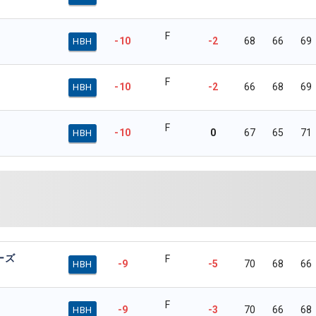
F
-10
-2
68
66
69
HBH
F
-10
-2
66
68
69
HBH
F
-10
0
67
65
71
HBH
ーズ
F
-9
-5
70
68
66
HBH
F
-9
-3
70
66
68
HBH