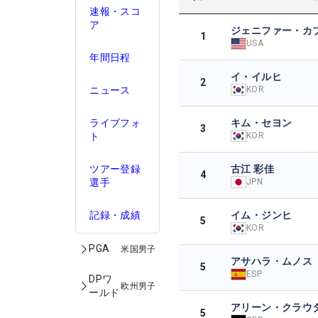
速報・スコ
ア
ジェニファー・カ
1
USA
年間日程
イ・イルヒ
2
KOR
ニュース
キム・セヨン
ライブフォ
3
KOR
ト
古江 彩佳
ツアー登録
4
JPN
選手
イム・ジンヒ
記録・成績
5
KOR
PGA
米国男子
アサハラ・ムノス
5
ESP
DPワ
欧州男子
ールド
アリーン・クラウ
5