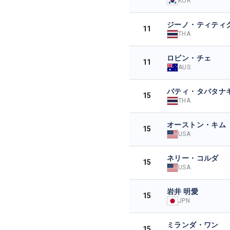
KOR
ジーノ・ティティ
11
THA
ロビン・チェ
11
AUS
パティ・タバタナ
15
THA
オーストン・キム
15
USA
ネリー・コルダ
15
USA
岩井 明愛
15
JPN
ミランダ・ワン
15