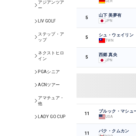
GER
アジアンツア
ー
山下 美夢有
5
JPN
LIV GOLF
ステップ・ア
シュ・ウェイリン
5
ップ
TWN
ネクストヒロ
西郷 真央
5
イン
JPN
PGAシニア
ACNツアー
アマチュア・
他
ブルック・マシュ
11
LADY GO CUP
USA
パク・クムカン
11