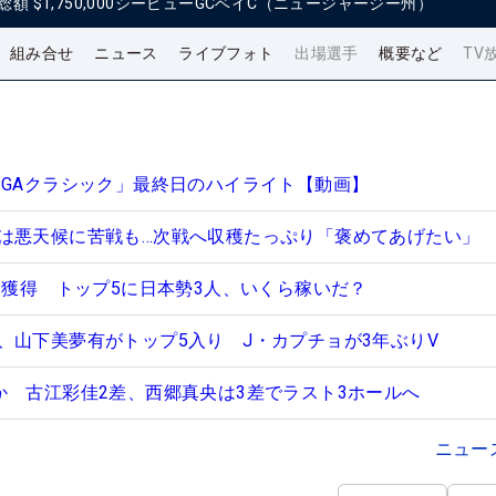
総額
$1,750,000
シービューGCベイC（ニュージャージー州）
組み合せ
ニュース
ライブフォト
出場選手
概要など
TV
PGAクラシック」最終日のハイライト【動画】
は悪天候に苦戦も…次戦へ収穫たっぷり「褒めてあげたい」
円獲得 トップ5に日本勢3人、いくら稼いだ？
、山下美夢有がトップ5入り J・カプチョが3年ぶりV
か 古江彩佳2差、西郷真央は3差でラスト3ホールへ
ニュー