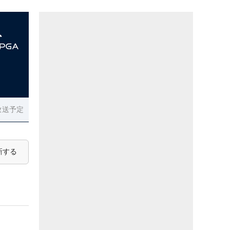
放送予定
新する