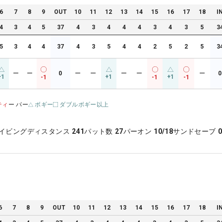
6
7
8
9
OUT
10
11
12
13
14
15
16
17
18
I
4
3
4
5
37
4
3
4
4
4
3
4
3
5
3
5
3
4
4
37
4
3
5
4
4
2
5
2
5
3
ー
ー
0
ー
ー
ー
ー
ー
0
+1
+1
+1
-1
-1
-1
ティ
ー パー
ボギー
ダブルボギー以上
イビングディスタンス
241
パット数
27
パーオン
10/18
サンドセーブ
0
6
7
8
9
OUT
10
11
12
13
14
15
16
17
18
I