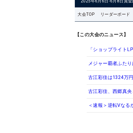
2025年6月6日-6月8日
賞金
大会TOP
リーダーボード
【この大会のニュース】
「ショップライトL
メジャー覇者ふたり
古江彩佳は1324万
古江彩佳、西郷真央
＜速報＞逆転Vなる