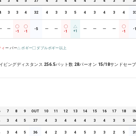
4
3
4
5
37
4
3
4
4
4
3
4
3
5
3
4
3
3
4
32
4
3
3
5
4
3
4
3
4
3
ー
ー
-5
ー
ー
ー
ー
ー
ー
-
+1
-1
-1
-1
-1
ティ
ー パー
ボギー
ダブルボギー以上
イビングディスタンス
256.5
パット数
28
パーオン
15/18
サンドセー
6
7
8
9
OUT
10
11
12
13
14
15
16
17
18
I
4
3
4
5
37
4
3
4
4
4
3
4
3
5
3
4
3
4
5
36
4
2
3
4
5
3
3
2
5
3