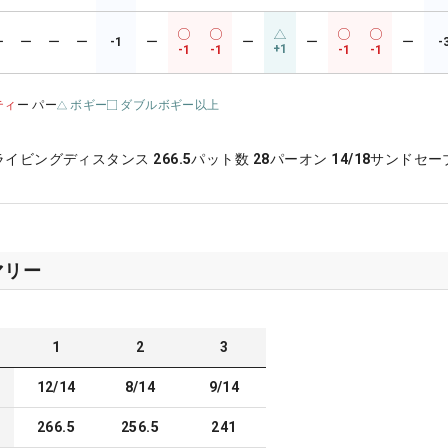
ー
ー
ー
ー
-1
ー
ー
ー
ー
-
+1
-1
-1
-1
-1
ティ
ー パー
ボギー
ダブルボギー以上
ライビングディスタンス
266.5
パット数
28
パーオン
14/18
サンドセー
マリー
1
2
3
12/14
8/14
9/14
266.5
256.5
241