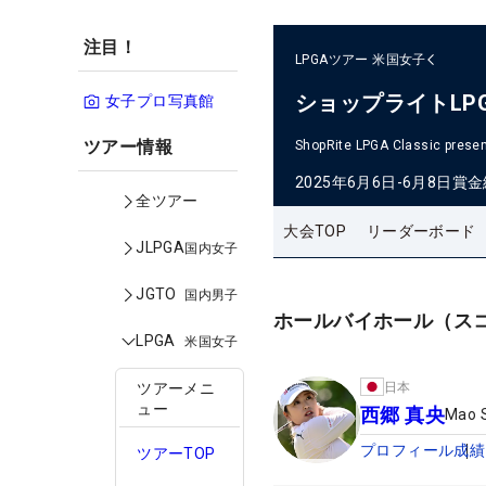
注目！
LPGAツアー
米国女子
ショップライトLP
女子プロ写真館
ツアー情報
ShopRite LPGA Classic presen
2025年6月6日-6月8日
賞金
全ツアー
大会TOP
リーダーボード
JLPGA
国内女子
JGTO
国内男子
ホールバイホール（ス
LPGA
米国女子
日本
ツアーメニ
ュー
西郷 真央
Mao 
プロフィール
成績
ツアーTOP