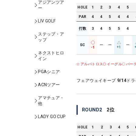
アジアンツア
HOLE
1
2
3
4
5
ー
PAR
4
4
5
4
4
LIV GOLF
打数
3
4
5
5
4
ステップ・ア
ップ
SC
ー
ー
ー
+1
-1
ネクストヒロ
イン
アルバトロス
イーグル
バー
PGAシニア
フェアウェイキープ
9/14
ドラ
ACNツアー
アマチュア・
他
ROUND
2
2
位
LADY GO CUP
HOLE
1
2
3
4
5