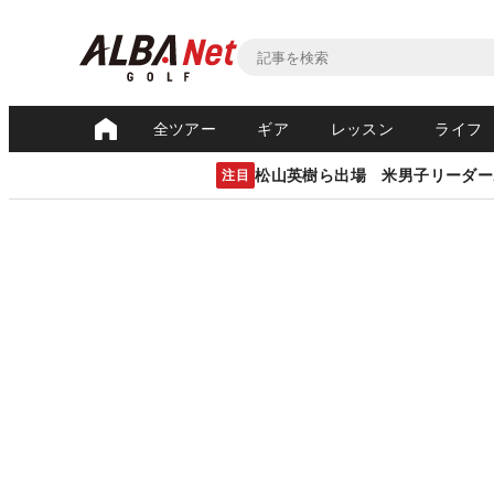
全ツアー
ギア
レッスン
ライフ
松山英樹ら出場 米男子リーダー
注目