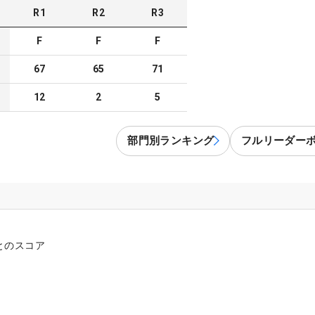
R
1
R
2
R
3
F
F
F
67
65
71
12
2
5
部門別ランキング
フルリーダー
とのスコア