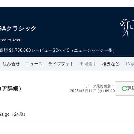
GAクラシック
ted by Acer
総額
$1,750,000
シービューGCベイC（ニュージャージー州）
組み合せ
ニュース
ライブフォト
出場選手
概要など
TV
データ最終更新：
コア詳細）
更
2025年6月11日 (水) 09:00
Saigo
（
24
歳）