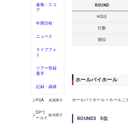
速報・スコ
ROUND
ア
HOLE
年間日程
打数
ニュース
順位
ライブフォ
ト
ツアー登録
選手
ホールバイホール
記録・成績
ホールバイホール = ホールご
PGA
米国男子
DPワ
欧州男子
ールド
ROUND
3
5
位