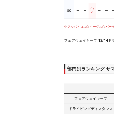
SC
ー
ー
ー
ー
-1
アルバトロス
イーグル
バー
フェアウェイキープ
12/14
ド
部門別ランキング サ
フェアウェイキープ
ドライビングディスタンス