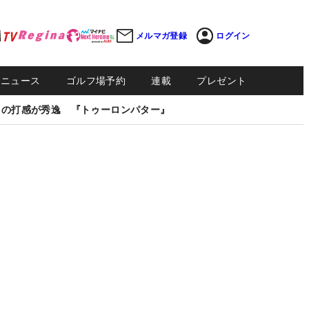
メルマガ登録
ログイン
Sニュース
ゴルフ場予約
連載
プレゼント
しの打感が秀逸 『トゥーロンパター』