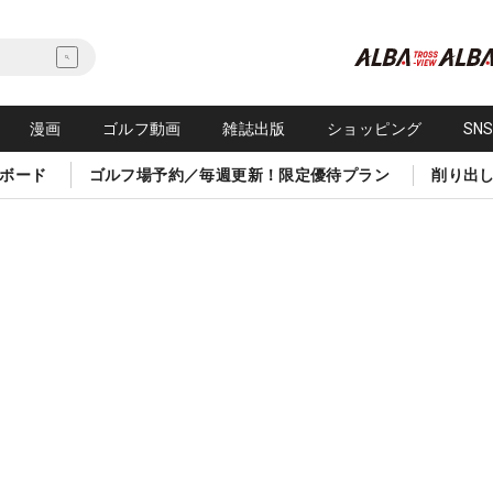
漫画
ゴルフ動画
雑誌出版
ショッピング
SN
ボード
ゴルフ場予約／毎週更新！限定優待プラン
削り出