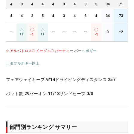
4
3
4
4
4
3
4
3
5
34
71
4
4
3
5
4
3
4
3
4
34
73
ー
ー
ー
ー
ー
0
+2
+1
+1
-1
-1
アルバトロス
イーグル
バーティ
ー パー
ボギー
ダブルボギー以上
フェアウェイキープ
9/14
ドライビングディスタンス
257
パット数
29
パーオン
11/18
サンドセーブ
0/0
部門別ランキング サマリー