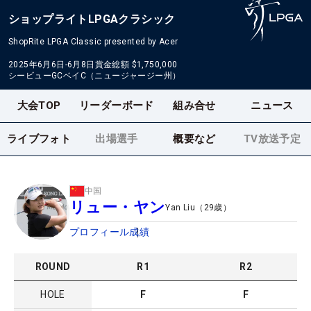
ショップライトLPGAクラシック
ShopRite LPGA Classic presented by Acer
2025年6月6日-6月8日
賞金総額
$1,750,000
シービューGCベイC（ニュージャージー州）
大会TOP
リーダーボード
組み合せ
ニュース
ライブフォト
出場選手
概要など
TV放送予定
中国
リュー・ヤン
Yan Liu
（
29
歳）
プロフィール
成績
ROUND
R
1
R
2
HOLE
F
F