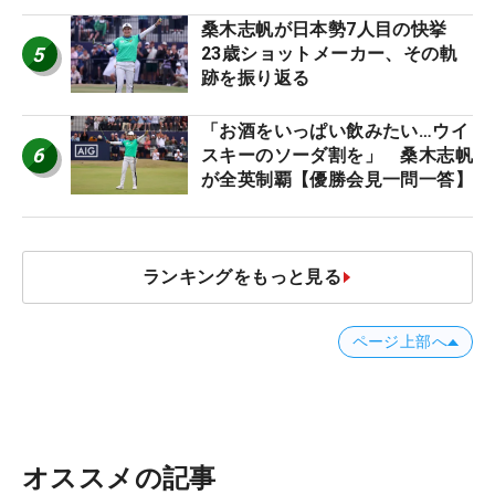
桑木志帆が日本勢7人目の快挙
5
23歳ショットメーカー、その軌
跡を振り返る
「お酒をいっぱい飲みたい…ウイ
6
スキーのソーダ割を」 桑木志帆
が全英制覇【優勝会見一問一答】
ランキングをもっと見る
ページ上部へ
オススメの記事