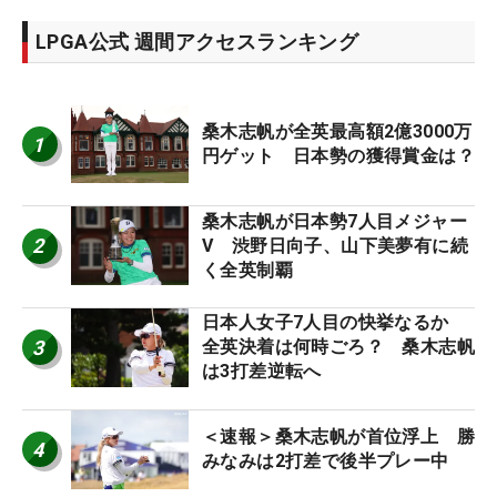
LPGA公式 週間アクセスランキング
桑木志帆が全英最高額2億3000万
1
円ゲット 日本勢の獲得賞金は？
桑木志帆が日本勢7人目メジャー
2
V 渋野日向子、山下美夢有に続
く全英制覇
日本人女子7人目の快挙なるか
3
全英決着は何時ごろ？ 桑木志帆
は3打差逆転へ
＜速報＞桑木志帆が首位浮上 勝
4
みなみは2打差で後半プレー中