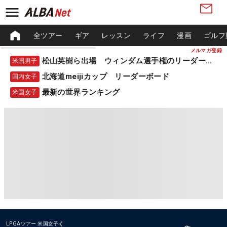
全ツアー
ギア
レッスン
ライフ
漫画
ゴルフ
メルマガ登録
松山英樹ら出場 ウィンダム選手権のリーダーボード
米国男子
北海道meijiカップ リーダーボード
国内女子
最新の世界ランキング
米国女子
LPGAツアー
米国女子