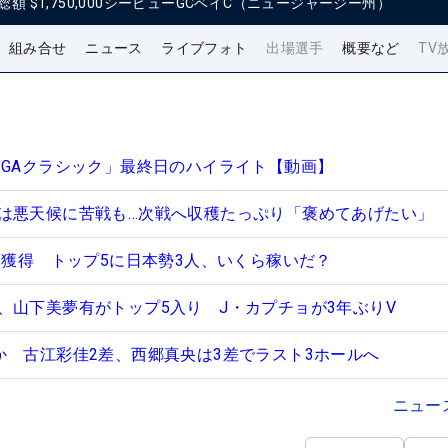
総額
$1,750,000
シービューGCベイC（ニュージャージー州）
組み合せ
ニュース
ライブフォト
出場選手
概要など
TV
PGAクラシック」最終日のハイライト【動画】
は悪天候に苦戦も…次戦へ収穫たっぷり「褒めてあげたい」
円獲得 トップ5に日本勢3人、いくら稼いだ？
、山下美夢有がトップ5入り J・カプチョが3年ぶりV
か 古江彩佳2差、西郷真央は3差でラスト3ホールへ
ニュー