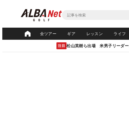
全ツアー
ギア
レッスン
ライフ
松山英樹ら出場 米男子リーダー
注目