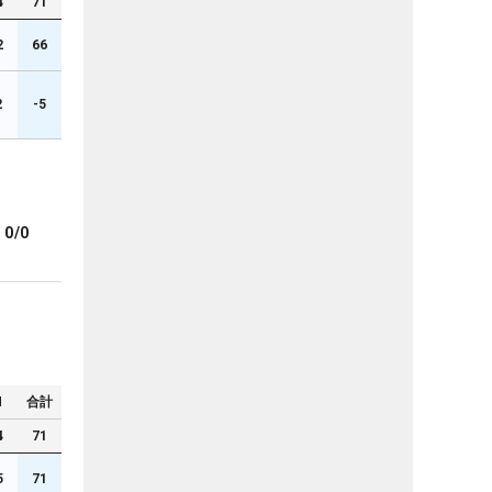
4
71
2
66
2
-5
ブ
0/0
N
合計
4
71
5
71