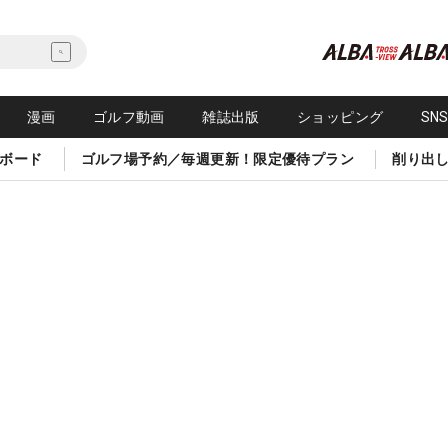
漫画
ゴルフ動画
雑誌出版
ショッピング
SN
ボード
ゴルフ場予約／毎週更新！限定優待プラン
削り出