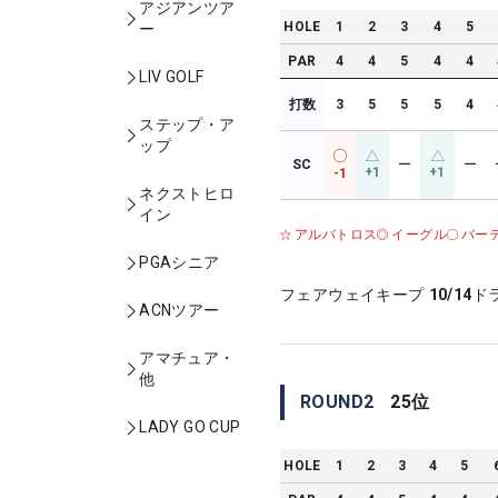
アジアンツア
HOLE
1
2
3
4
5
ー
PAR
4
4
5
4
4
LIV GOLF
打数
3
5
5
5
4
ステップ・ア
ップ
SC
ー
ー
+1
+1
-1
ネクストヒロ
イン
アルバトロス
イーグル
バー
PGAシニア
フェアウェイキープ
10/14
ド
ACNツアー
アマチュア・
他
ROUND
2
25
位
LADY GO CUP
HOLE
1
2
3
4
5