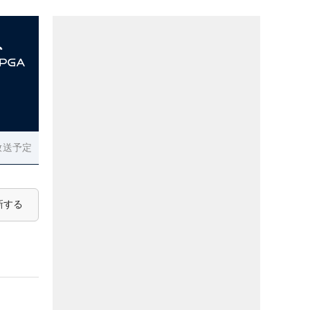
放送予定
新する