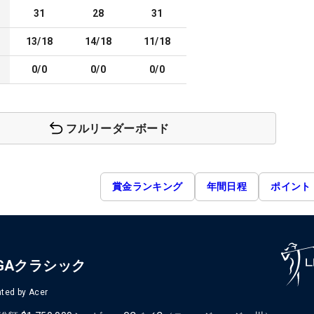
31
28
31
13/18
14/18
11/18
0/0
0/0
0/0
フルリーダーボード
賞金ランキング
年間日程
ポイント
GAクラシック
ted by Acer