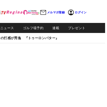
メルマガ登録
ログイン
Sニュース
ゴルフ場予約
連載
プレゼント
しの打感が秀逸 『トゥーロンパター』