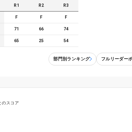
R
1
R
2
R
3
F
F
F
71
66
74
65
25
54
部門別ランキング
フルリーダー
とのスコア