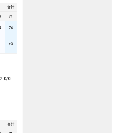
N
合計
4
71
5
74
1
+3
ブ
0/0
N
合計