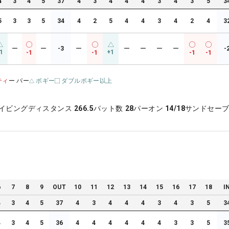
4
3
4
5
37
4
3
4
4
4
3
4
3
5
3
5
3
3
5
34
4
2
5
4
4
3
4
2
4
3
ー
ー
-3
ー
ー
ー
ー
ー
-
1
+1
-1
-1
-1
-1
ティ
ー パー
ボギー
ダブルボギー以上
イビングディスタンス
266.5
パット数
28
パーオン
14/18
サンドセー
6
7
8
9
OUT
10
11
12
13
14
15
16
17
18
I
4
3
4
5
37
4
3
4
4
4
3
4
3
5
3
4
3
4
5
36
4
4
4
4
4
4
3
3
5
3