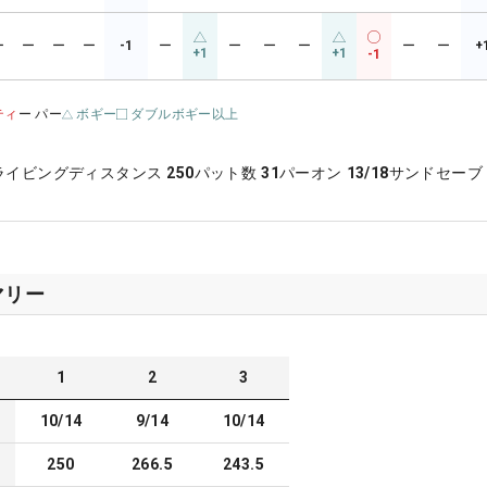
ー
ー
ー
ー
-1
ー
ー
ー
ー
ー
ー
+
+1
+1
-1
ティ
ー パー
ボギー
ダブルボギー以上
ライビングディスタンス
250
パット数
31
パーオン
13/18
サンドセーブ
マリー
1
2
3
10/14
9/14
10/14
250
266.5
243.5