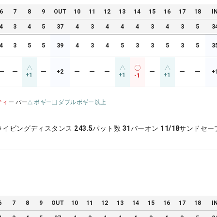
6
7
8
9
OUT
10
11
12
13
14
15
16
17
18
I
4
3
4
5
37
4
3
4
4
4
3
4
3
5
3
4
3
5
5
39
4
3
4
5
3
3
5
3
5
3
ー
ー
ー
+2
ー
ー
ー
ー
ー
ー
+
+1
+1
+1
-1
ティ
ー パー
ボギー
ダブルボギー以上
ライビングディスタンス
243.5
パット数
31
パーオン
11/18
サンドセー
6
7
8
9
OUT
10
11
12
13
14
15
16
17
18
I