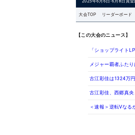
2025年6月6日-6月8日
賞金
大会TOP
リーダーボード
【この大会のニュース】
「ショップライトL
メジャー覇者ふたり
古江彩佳は1324万
古江彩佳、西郷真央
＜速報＞逆転Vなる