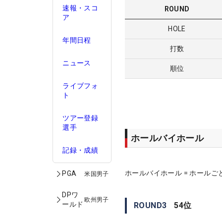
速報・スコ
ROUND
ア
HOLE
年間日程
打数
ニュース
順位
ライブフォ
ト
ツアー登録
選手
ホールバイホール
記録・成績
ホールバイホール = ホールご
PGA
米国男子
DPワ
欧州男子
ールド
ROUND
3
54
位