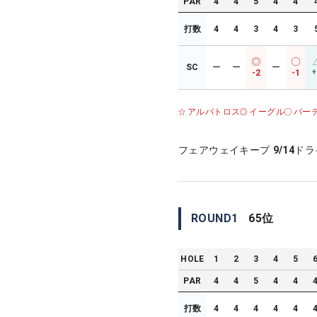
PAR
4
4
5
4
4
打数
4
4
3
4
3
SC
ー
ー
ー
+
-2
-1
アルバトロス
イーグル
バー
フェアウェイキープ
9/14
ドラ
ROUND
1
65
位
HOLE
1
2
3
4
5
PAR
4
4
5
4
4
打数
4
4
4
4
4