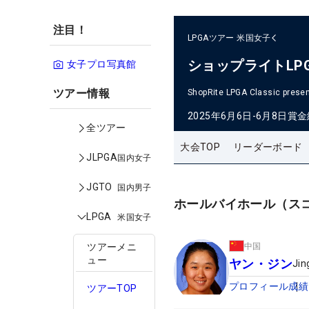
注目！
LPGAツアー
米国女子
ショップライトLP
女子プロ写真館
ツアー情報
ShopRite LPGA Classic presen
2025年6月6日-6月8日
賞金
全ツアー
大会TOP
リーダーボード
JLPGA
国内女子
JGTO
国内男子
ホールバイホール（ス
LPGA
米国女子
中国
ツアーメニ
ュー
ヤン・ジン
Jin
プロフィール
成績
ツアーTOP