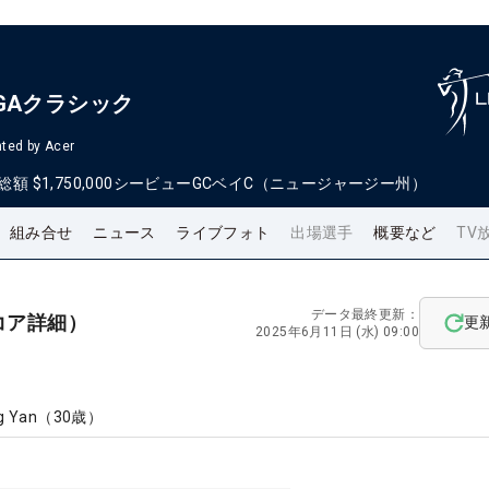
GAクラシック
ted by Acer
総額
$1,750,000
シービューGCベイC（ニュージャージー州）
組み合せ
ニュース
ライブフォト
出場選手
概要など
TV
データ最終更新：
コア詳細）
更
2025年6月11日 (水) 09:00
g Yan
（
30
歳）