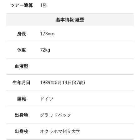
ツアー通算
1勝
基本情報 経歴
身長
173cm
体重
72kg
血液型
生年月日
1989年5月14日
(37歳)
国籍
ドイツ
出身地
グラッドベック
出身校
オクラホマ州立大学