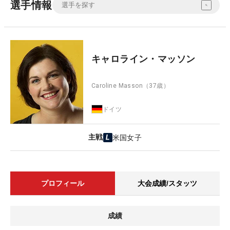
選手情報
キャロライン・マッソン
Caroline Masson
（37歳）
ドイツ
主戦
米国女子
プロフィール
大会成績/スタッツ
成績