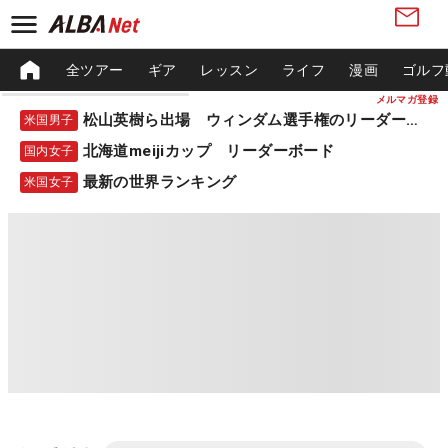
全ツアー
ギア
レッスン
ライフ
漫画
ゴルフ
メルマガ登録
松山英樹ら出場 ウィンダム選手権のリーダーボード
米国男子
北海道meijiカップ リーダーボード
国内女子
最新の世界ランキング
米国女子