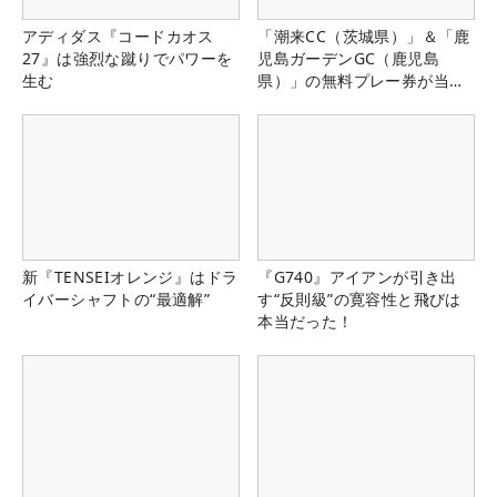
アディダス『コードカオス
「潮来CC（茨城県）」＆「鹿
27』は強烈な蹴りでパワーを
児島ガーデンGC（鹿児島
生む
県）」の無料プレー券が当た
る！！
新『TENSEIオレンジ』はドラ
『G740』アイアンが引き出
イバーシャフトの“最適解”
す“反則級”の寛容性と飛びは
本当だった！