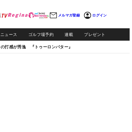
メルマガ登録
ログイン
Sニュース
ゴルフ場予約
連載
プレゼント
しの打感が秀逸 『トゥーロンパター』