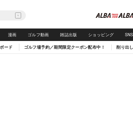
漫画
ゴルフ動画
雑誌出版
ショッピング
SN
ボード
ゴルフ場予約／期間限定クーポン配布中！
削り出