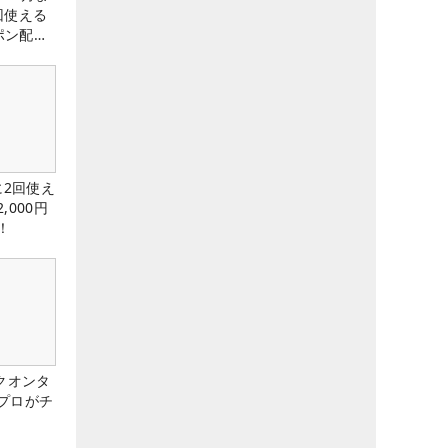
回使える
ーポン配布
に2回使え
,000円
！
クオンタ
プロがチ