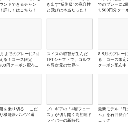
ウンドできるチャン
き出す“反則級”の寛容性
でのプレーに2
！詳しくはこちら！
と飛びは本当だった！
1,500円分ク
中！
1月までのプレーに2回
スイスの叡智が生んだ
8-9月のプレー
える！コース限定
TPTシャフトで、ゴルフ
る！コース限定2
,500円クーポン配布
を異次元の世界へ
クーポン配布中
！
暑を乗り切る！ こだ
プロギアの「4層フェー
最新モデル『FJ
り機能派パンツ4選
ス」が切り開く高初速ド
ム』を石井良介
ライバーの新時代
ェック