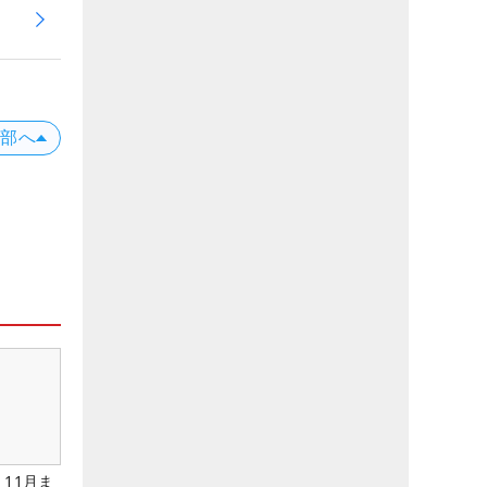
上部へ
11月ま