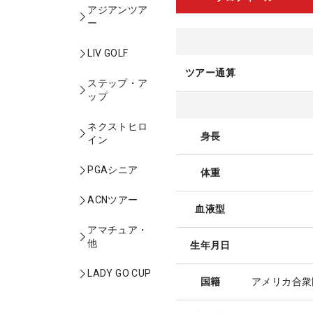
アジアンツア
ー
LIV GOLF
ツアー通算
ステップ・ア
ップ
ネクストヒロ
身長
イン
PGAシニア
体重
ACNツアー
血液型
アマチュア・
他
生年月日
LADY GO CUP
国籍
アメリカ合衆