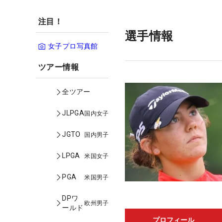
注目！
選手情報
女子プロ写真館
ツアー情報
全ツアー
JLPGA
国内女子
JGTO
国内男子
LPGA
米国女子
PGA
米国男子
DPワ
欧州男子
ールド
プロフィール