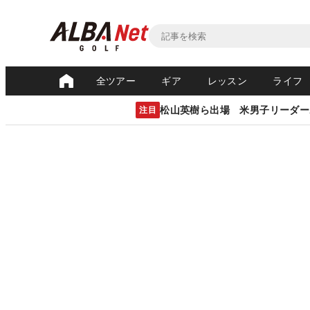
全ツアー
ギア
レッスン
ライフ
松山英樹ら出場 米男子リーダー
注目