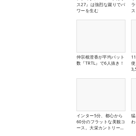
ス27』は強烈な蹴りでパ
ラ
ワーを生む
ス
仲宗根澄香が平均パット
1
数『TRTL』で6人抜き！
使
3
中
インター5分、都心から
猛
60分のフラットな美観コ
わ
ース。大栄カントリー俱
楽部（千葉県）