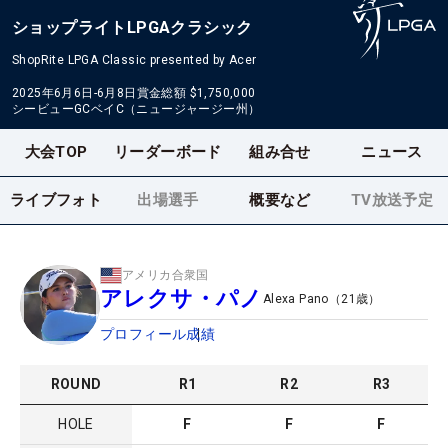
ショップライトLPGAクラシック
ShopRite LPGA Classic presented by Acer
2025年6月6日-6月8日
賞金総額
$1,750,000
シービューGCベイC（ニュージャージー州）
大会TOP
リーダーボード
組み合せ
ニュース
ライブフォト
出場選手
概要など
TV放送予定
アメリカ合衆国
アレクサ・パノ
Alexa Pano
（
21
歳）
プロフィール
成績
ROUND
R
1
R
2
R
3
HOLE
F
F
F