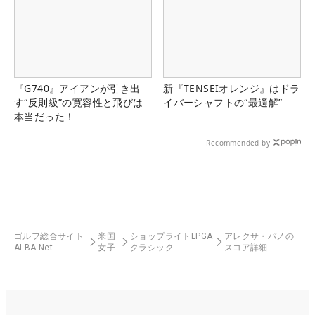
『G740』アイアンが引き出
新『TENSEIオレンジ』はドラ
す“反則級”の寛容性と飛びは
イバーシャフトの“最適解”
本当だった！
Recommended by
ゴルフ総合サイト
米国
ショップライトLPGA
アレクサ・パノの
ALBA Net
女子
クラシック
スコア詳細