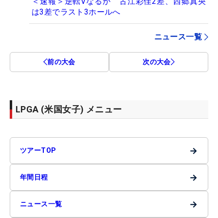
＜速報＞逆転Vなるか 古江彩佳2差、西郷真央
は3差でラスト3ホールへ
ニュース一覧
前の大会
次の大会
LPGA (米国女子) メニュー
→
ツアーTOP
→
年間日程
→
ニュース一覧