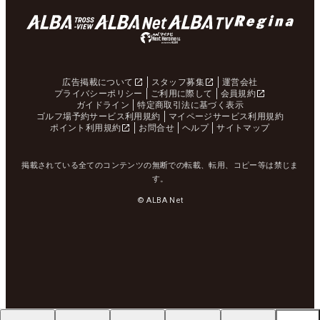
広告掲載について
スタッフ募集
運営会社
プライバシーポリシー
ご利用に際して
会員規約
ガイドライン
特定商取引法に基づく表示
ゴルフ場予約サービス利用規約
マイページサービス利用規約
ポイント利用規約
お問合せ
ヘルプ
サイトマップ
掲載されている全てのコンテンツの無断での転載、転用、コピー等は禁じま
す。
© ALBA Net