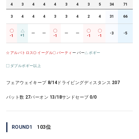
4
3
4
4
4
3
4
3
5
34
71
3
4
4
4
3
3
4
2
4
31
66
ー
ー
ー
ー
-3
-5
+1
-1
-1
-1
-1
アルバトロス
イーグル
バーティ
ー パー
ボギー
ダブルボギー以上
フェアウェイキープ
8/14
ドライビングディスタンス
207
パット数
27
パーオン
13/18
サンドセーブ
0/0
ROUND
1
103
位