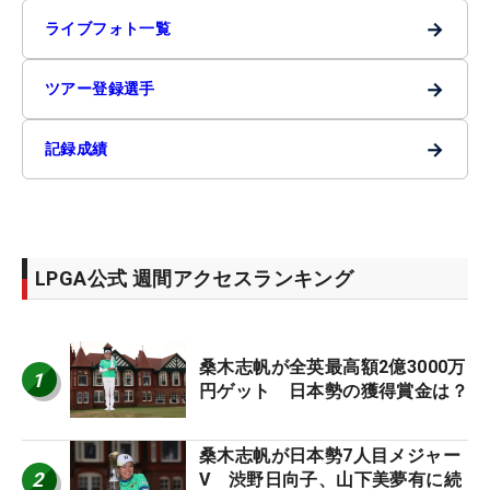
→
ライブフォト一覧
→
ツアー登録選手
→
記録成績
LPGA公式 週間アクセスランキング
桑木志帆が全英最高額2億3000万
1
円ゲット 日本勢の獲得賞金は？
桑木志帆が日本勢7人目メジャー
2
V 渋野日向子、山下美夢有に続