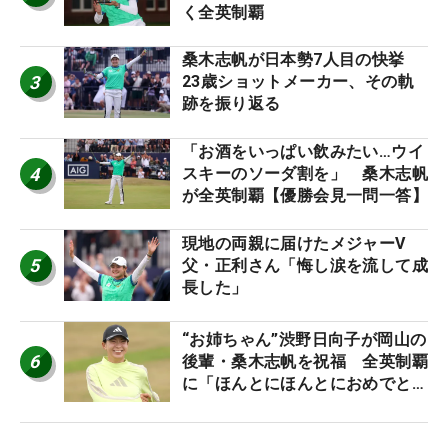
く全英制覇
桑木志帆が日本勢7人目の快挙
3
23歳ショットメーカー、その軌
跡を振り返る
「お酒をいっぱい飲みたい…ウイ
4
スキーのソーダ割を」 桑木志帆
が全英制覇【優勝会見一問一答】
現地の両親に届けたメジャーV
5
父・正利さん「悔し涙を流して成
長した」
“お姉ちゃん”渋野日向子が岡山の
6
後輩・桑木志帆を祝福 全英制覇
に「ほんとにほんとにおめでと
う」