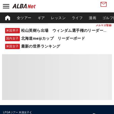
全ツアー
ギア
レッスン
ライフ
漫画
ゴルフ
メルマガ登録
松山英樹ら出場 ウィンダム選手権のリーダーボード
米国男子
北海道meijiカップ リーダーボード
国内女子
最新の世界ランキング
米国女子
LPGAツアー
米国女子