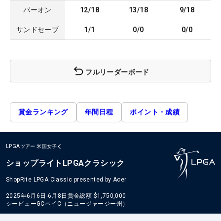
パーオン
12/18
13/18
9/18
サンドセーブ
1/1
0/0
0/0
フルリーダーボード
賞金ランキング
年間日程
ポイント・成績
LPGAツアー
米国女子
ショップライトLPGAクラシック
ShopRite LPGA Classic presented by Acer
2025年6月6日-6月8日
賞金総額
$1,750,000
シービューGCベイC（ニュージャージー州）