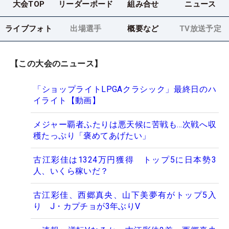
大会TOP
リーダーボード
組み合せ
ニュース
ライブフォト
出場選手
概要など
TV放送予定
【この大会のニュース】
「ショップライトLPGAクラシック」最終日のハ
イライト【動画】
メジャー覇者ふたりは悪天候に苦戦も…次戦へ収
穫たっぷり「褒めてあげたい」
古江彩佳は1324万円獲得 トップ5に日本勢3
人、いくら稼いだ？
古江彩佳、西郷真央、山下美夢有がトップ5入
り J・カプチョが3年ぶりV