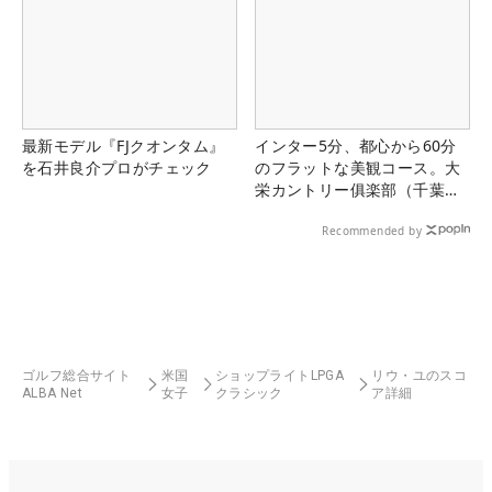
最新モデル『FJクオンタム』
インター5分、都心から60分
を石井良介プロがチェック
のフラットな美観コース。大
栄カントリー俱楽部（千葉
県）
Recommended by
ゴルフ総合サイト
米国
ショップライトLPGA
リウ・ユのスコ
ALBA Net
女子
クラシック
ア詳細