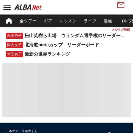
全ツアー
ギア
レッスン
ライフ
漫画
ゴルフ
メルマガ登録
松山英樹ら出場 ウィンダム選手権のリーダーボード
米国男子
北海道meijiカップ リーダーボード
国内女子
最新の世界ランキング
米国女子
LPGAツアー
米国女子