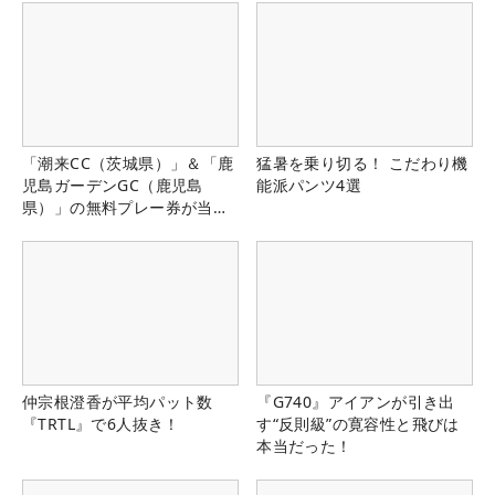
「潮来CC（茨城県）」＆「鹿
猛暑を乗り切る！ こだわり機
児島ガーデンGC（鹿児島
能派パンツ4選
県）」の無料プレー券が当た
る！！
仲宗根澄香が平均パット数
『G740』アイアンが引き出
『TRTL』で6人抜き！
す“反則級”の寛容性と飛びは
本当だった！