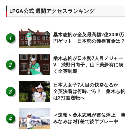
LPGA公式 週間アクセスランキング
桑木志帆が全英最高額2億3000万
1
円ゲット 日本勢の獲得賞金は？
桑木志帆が日本勢7人目メジャー
2
V 渋野日向子、山下美夢有に続
く全英制覇
日本人女子7人目の快挙なるか
3
全英決着は何時ごろ？ 桑木志帆
は3打差逆転へ
＜速報＞桑木志帆が首位浮上 勝
4
みなみは2打差で後半プレー中