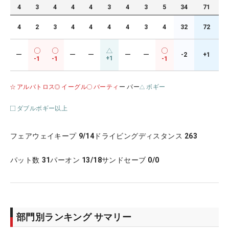
4
3
4
4
4
3
4
3
5
34
71
4
2
3
4
4
4
4
3
4
32
72
ー
ー
ー
ー
ー
-2
+1
+1
-1
-1
-1
アルバトロス
イーグル
バーティ
ー パー
ボギー
ダブルボギー以上
フェアウェイキープ
9/14
ドライビングディスタンス
263
パット数
31
パーオン
13/18
サンドセーブ
0/0
部門別ランキング サマリー