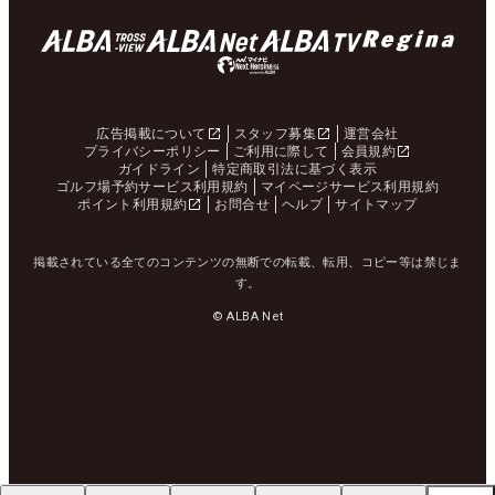
広告掲載について
スタッフ募集
運営会社
プライバシーポリシー
ご利用に際して
会員規約
ガイドライン
特定商取引法に基づく表示
ゴルフ場予約サービス利用規約
マイページサービス利用規約
ポイント利用規約
お問合せ
ヘルプ
サイトマップ
掲載されている全てのコンテンツの無断での転載、転用、コピー等は禁じま
す。
© ALBA Net