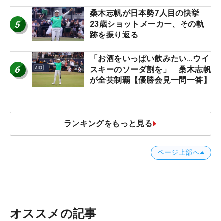
桑木志帆が日本勢7人目の快挙
5
23歳ショットメーカー、その軌
跡を振り返る
「お酒をいっぱい飲みたい…ウイ
6
スキーのソーダ割を」 桑木志帆
が全英制覇【優勝会見一問一答】
ランキングをもっと見る
ページ上部へ
オススメの記事