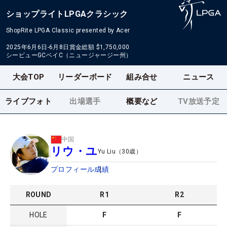
ショップライトLPGAクラシック
ShopRite LPGA Classic presented by Acer
2025年6月6日-6月8日
賞金総額
$1,750,000
シービューGCベイC（ニュージャージー州）
大会TOP
リーダーボード
組み合せ
ニュース
ライブフォト
出場選手
概要など
TV放送予定
中国
リウ・ユ
Yu Liu
（
30
歳）
プロフィール
成績
ROUND
R
1
R
2
HOLE
F
F