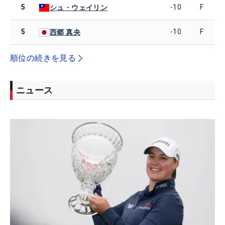
5
-10
F
シュ・ウェイリン
5
-10
F
西郷 真央
順位の続きを見る
ニュース