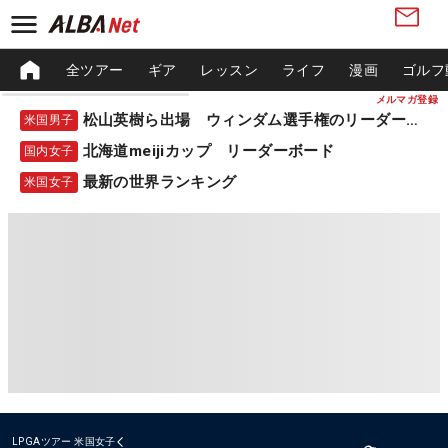
全ツアー
ギア
レッスン
ライフ
漫画
ゴルフ
メルマガ登録
松山英樹ら出場 ウィンダム選手権のリーダーボード
米国男子
北海道meijiカップ リーダーボード
国内女子
最新の世界ランキング
米国女子
LPGAツアー
米国女子