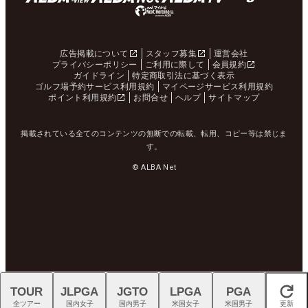
広告掲載について
スタッフ募集
運営会社
プライバシーポリシー
ご利用に際して
会員規約
ガイドライン
特定商取引法に基づく表示
ゴルフ場予約サービス利用規約
マイページサービス利用規約
ポイント利用規約
お問合せ
ヘルプ
サイトマップ
掲載されている全てのコンテンツの無断での転載、転用、コピー等は禁じま
す。
© ALBA Net
TOUR
JLPGA
JGTO
LPGA
PGA
閉じる
全ツアー
国内女子
国内男子
米国女子
米国男子
更新