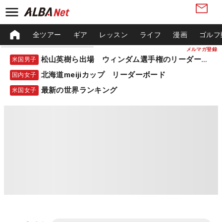
全ツアー
ギア
レッスン
ライフ
漫画
ゴルフ
メルマガ登録
松山英樹ら出場 ウィンダム選手権のリーダーボード
米国男子
北海道meijiカップ リーダーボード
国内女子
最新の世界ランキング
米国女子