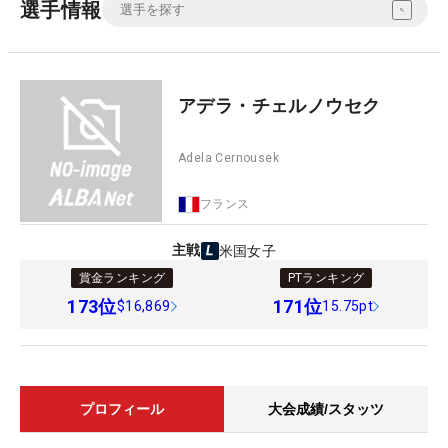
選手情報
アデラ・チェルノウセク
Adela Cernousek
フランス
主戦
米国女子
賞金ランキング
PTランキング
173
位
171
位
$16,869
15.75pt
プロフィール
大会成績/スタッツ