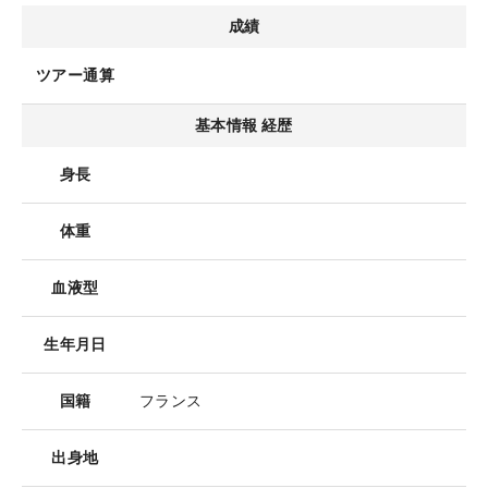
成績
ツアー通算
基本情報 経歴
身長
体重
血液型
生年月日
国籍
フランス
出身地