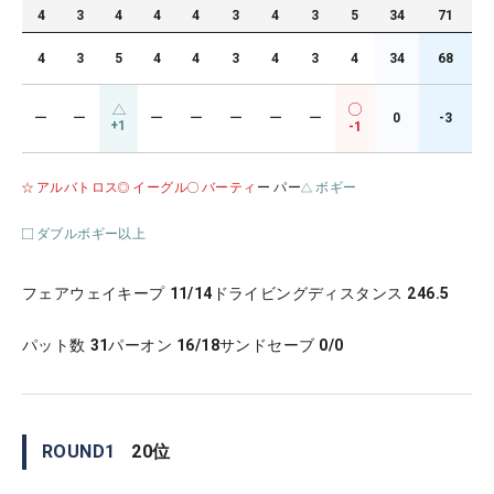
4
3
4
4
4
3
4
3
5
34
71
4
3
5
4
4
3
4
3
4
34
68
ー
ー
ー
ー
ー
ー
ー
0
-3
+1
-1
アルバトロス
イーグル
バーティ
ー パー
ボギー
ダブルボギー以上
フェアウェイキープ
11/14
ドライビングディスタンス
246.5
パット数
31
パーオン
16/18
サンドセーブ
0/0
ROUND
1
20
位