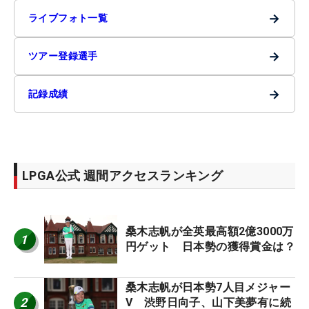
→
ライブフォト一覧
→
ツアー登録選手
→
記録成績
LPGA公式 週間アクセスランキング
桑木志帆が全英最高額2億3000万
1
円ゲット 日本勢の獲得賞金は？
桑木志帆が日本勢7人目メジャー
2
V 渋野日向子、山下美夢有に続