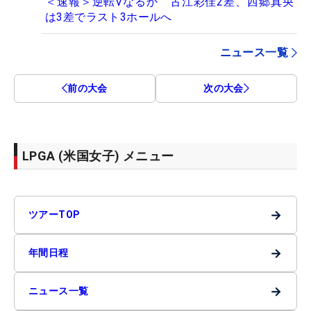
＜速報＞逆転Vなるか 古江彩佳2差、西郷真央
は3差でラスト3ホールへ
ニュース一覧
前の大会
次の大会
LPGA (米国女子) メニュー
→
ツアーTOP
→
年間日程
→
ニュース一覧