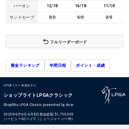
パーオン
12/18
16/18
11/18
サンドセーブ
0/0
0/0
0/0
フルリーダーボード
賞金ランキング
年間日程
ポイント・成績
LPGAツアー
米国女子
ショップライトLPGAクラシック
ShopRite LPGA Classic presented by Acer
2025年6月6日-6月8日
賞金総額
$1,750,000
シービューGCベイC（ニュージャージー州）