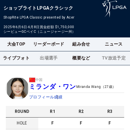
ショップライトLPGAクラシック
ShopRite LPGA Classic presented by Acer
2025年6月6日-6月8日
賞金総額
$1,750,000
シービューGCベイC（ニュージャージー州）
大会TOP
リーダーボード
組み合せ
ニュース
ライブフォト
出場選手
概要など
TV放送予定
中国
ミランダ・ワン
Miranda Wang
（
27
歳）
プロフィール
成績
ROUND
R
1
R
2
R
3
HOLE
F
F
F