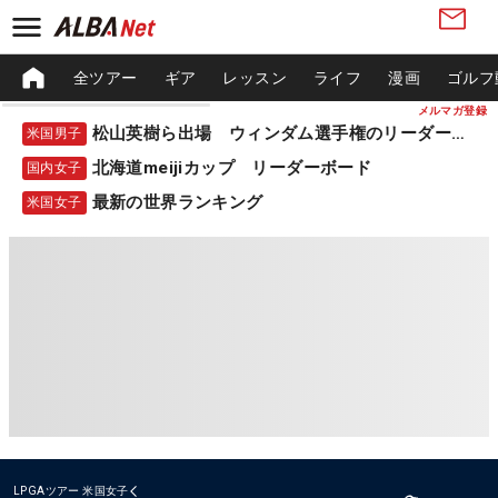
全ツアー
ギア
レッスン
ライフ
漫画
ゴルフ
メルマガ登録
松山英樹ら出場 ウィンダム選手権のリーダーボード
米国男子
北海道meijiカップ リーダーボード
国内女子
最新の世界ランキング
米国女子
LPGAツアー
米国女子