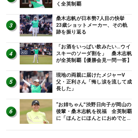
く全英制覇
桑木志帆が日本勢7人目の快挙
3
23歳ショットメーカー、その軌
跡を振り返る
「お酒をいっぱい飲みたい…ウイ
4
スキーのソーダ割を」 桑木志帆
が全英制覇【優勝会見一問一答】
現地の両親に届けたメジャーV
5
父・正利さん「悔し涙を流して成
長した」
“お姉ちゃん”渋野日向子が岡山の
6
後輩・桑木志帆を祝福 全英制覇
に「ほんとにほんとにおめでと
う」