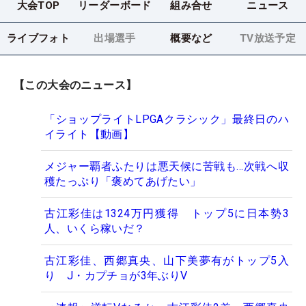
大会TOP
リーダーボード
組み合せ
ニュース
ライブフォト
出場選手
概要など
TV放送予定
【この大会のニュース】
「ショップライトLPGAクラシック」最終日のハ
イライト【動画】
メジャー覇者ふたりは悪天候に苦戦も…次戦へ収
穫たっぷり「褒めてあげたい」
古江彩佳は1324万円獲得 トップ5に日本勢3
人、いくら稼いだ？
古江彩佳、西郷真央、山下美夢有がトップ5入
り J・カプチョが3年ぶりV