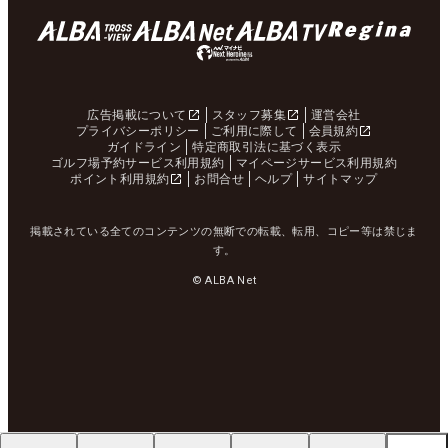
広告掲載について
スタッフ募集
運営会社
プライバシーポリシー
ご利用に際して
会員規約
ガイドライン
特定商取引法に基づく表示
ゴルフ場予約サービス利用規約
マイページサービス利用規約
ポイント利用規約
お問合せ
ヘルプ
サイトマップ
掲載されている全てのコンテンツの無断での転載、転用、コピー等は禁じま
す。
© ALBA Net