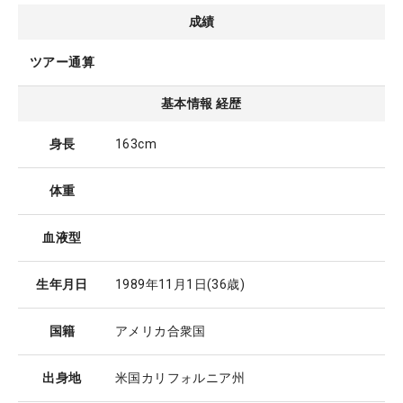
成績
ツアー通算
基本情報 経歴
身長
163cm
体重
血液型
生年月日
1989年11月1日
(36歳)
国籍
アメリカ合衆国
出身地
米国カリフォルニア州