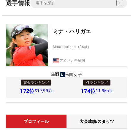
選手情報
ミナ・ハリガエ
Mina Harigae
（36歳）
アメリカ合衆国
主戦
米国女子
賞金ランキング
PTランキング
172
位
174
位
$17,997
11.95pt
プロフィール
大会成績/スタッツ