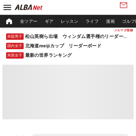
全ツアー
ギア
レッスン
ライフ
漫画
ゴルフ
メルマガ登録
松山英樹ら出場 ウィンダム選手権のリーダーボード
米国男子
北海道meijiカップ リーダーボード
国内女子
最新の世界ランキング
米国女子