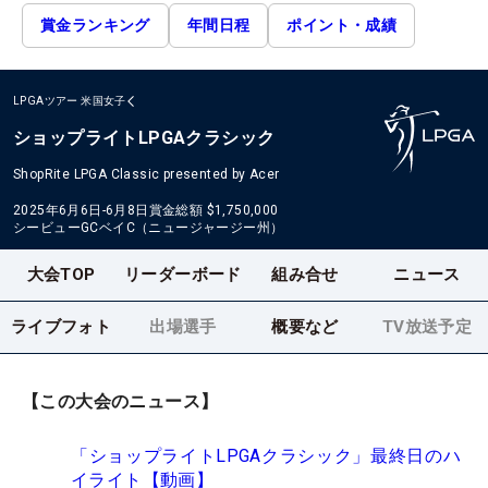
賞金ランキング
年間日程
ポイント・成績
LPGAツアー
米国女子
ショップライトLPGAクラシック
ShopRite LPGA Classic presented by Acer
2025年6月6日-6月8日
賞金総額
$1,750,000
シービューGCベイC（ニュージャージー州）
大会TOP
リーダーボード
組み合せ
ニュース
ライブフォト
出場選手
概要など
TV放送予定
【この大会のニュース】
「ショップライトLPGAクラシック」最終日のハ
イライト【動画】