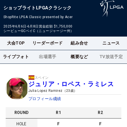
ショップライトLPGAクラシック
ShopRite LPGA Classic presented by Acer
2025年6月6日-6月8日
賞金総額
$1,750,000
シービューGCベイC（ニュージャージー州）
大会TOP
リーダーボード
組み合せ
ニュース
ライブフォト
出場選手
概要など
TV放送予定
スペイン
ジュリア・ロペス・ラミレス
Julia Lopez Ramirez
（
23
歳）
プロフィール
成績
ROUND
R
1
R
2
HOLE
F
F