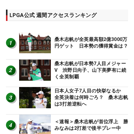
LPGA公式 週間アクセスランキング
桑木志帆が全英最高額2億3000万
1
円ゲット 日本勢の獲得賞金は？
桑木志帆が日本勢7人目メジャー
2
V 渋野日向子、山下美夢有に続
く全英制覇
日本人女子7人目の快挙なるか
3
全英決着は何時ごろ？ 桑木志帆
は3打差逆転へ
＜速報＞桑木志帆が首位浮上 勝
4
みなみは2打差で後半プレー中