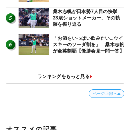
桑木志帆が日本勢7人目の快挙
5
23歳ショットメーカー、その軌
跡を振り返る
「お酒をいっぱい飲みたい…ウイ
6
スキーのソーダ割を」 桑木志帆
が全英制覇【優勝会見一問一答】
ランキングをもっと見る
ページ上部へ
オススメの記事