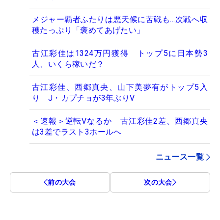
メジャー覇者ふたりは悪天候に苦戦も…次戦へ収
穫たっぷり「褒めてあげたい」
古江彩佳は1324万円獲得 トップ5に日本勢3
人、いくら稼いだ？
古江彩佳、西郷真央、山下美夢有がトップ5入
り J・カプチョが3年ぶりV
＜速報＞逆転Vなるか 古江彩佳2差、西郷真央
は3差でラスト3ホールへ
ニュース一覧
前の大会
次の大会