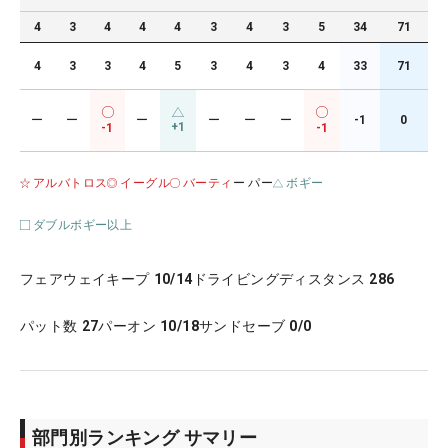
4
3
4
4
4
3
4
3
5
34
71
4
3
3
4
5
3
4
3
4
33
71
ー
ー
ー
ー
ー
ー
-1
0
+1
-1
-1
アルバトロス
イーグル
バーティ
ー パー
ボギー
ダブルボギー以上
フェアウェイキープ
10/14
ドライビングディスタンス
286
パット数
27
パーオン
10/18
サンドセーブ
0/0
部門別ランキング サマリー