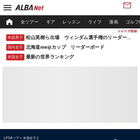
全ツアー
ギア
レッスン
ライフ
漫画
ゴルフ
メルマガ登録
松山英樹ら出場 ウィンダム選手権のリーダーボード
米国男子
北海道meijiカップ リーダーボード
国内女子
最新の世界ランキング
米国女子
LPGAツアー
米国女子