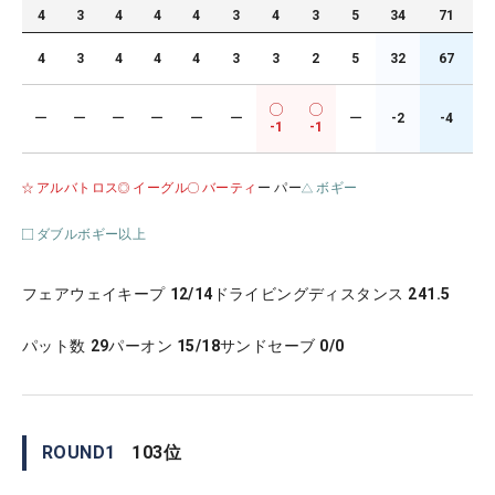
4
3
4
4
4
3
4
3
5
34
71
4
3
4
4
4
3
3
2
5
32
67
ー
ー
ー
ー
ー
ー
ー
-2
-4
-1
-1
アルバトロス
イーグル
バーティ
ー パー
ボギー
ダブルボギー以上
フェアウェイキープ
12/14
ドライビングディスタンス
241.5
パット数
29
パーオン
15/18
サンドセーブ
0/0
ROUND
1
103
位