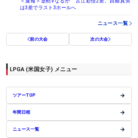
＜速報＞逆転Vなるか 古江彩佳2差、西郷真央
は3差でラスト3ホールへ
ニュース一覧
前の大会
次の大会
LPGA (米国女子) メニュー
→
ツアーTOP
→
年間日程
→
ニュース一覧