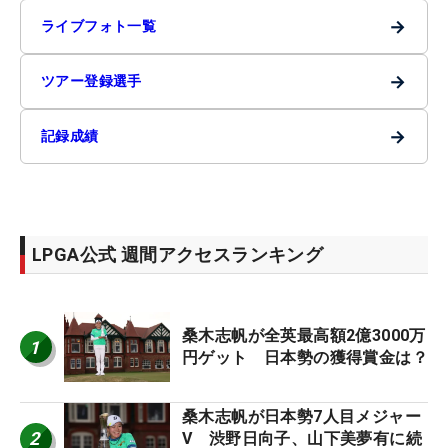
→
ライブフォト一覧
→
ツアー登録選手
→
記録成績
LPGA公式 週間アクセスランキング
桑木志帆が全英最高額2億3000万
1
円ゲット 日本勢の獲得賞金は？
桑木志帆が日本勢7人目メジャー
2
V 渋野日向子、山下美夢有に続