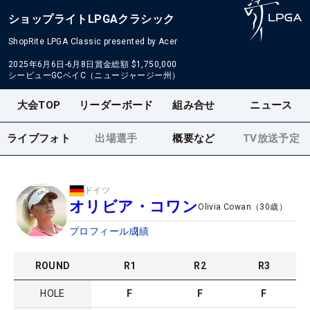
ショップライトLPGAクラシック
ShopRite LPGA Classic presented by Acer
2025年6月6日-6月8日
賞金総額
$1,750,000
シービューGCベイC（ニュージャージー州）
大会TOP
リーダーボード
組み合せ
ニュース
ライブフォト
出場選手
概要など
TV放送予定
ドイツ
オリビア・コワン
Olivia Cowan
（
30
歳）
プロフィール
成績
ROUND
R
1
R
2
R
3
HOLE
F
F
F