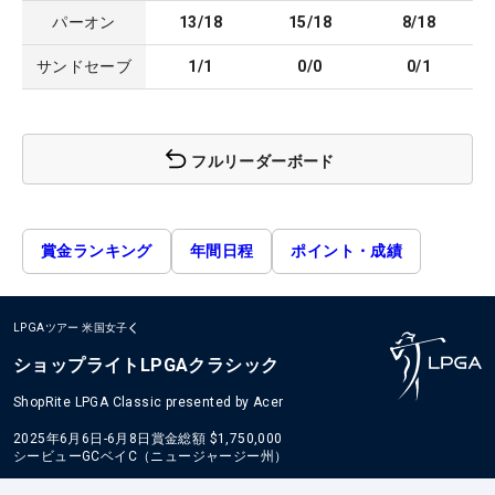
パーオン
13/18
15/18
8/18
サンドセーブ
1/1
0/0
0/1
フルリーダーボード
賞金ランキング
年間日程
ポイント・成績
LPGAツアー
米国女子
ショップライトLPGAクラシック
ShopRite LPGA Classic presented by Acer
2025年6月6日-6月8日
賞金総額
$1,750,000
シービューGCベイC（ニュージャージー州）