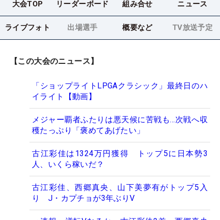
大会TOP
リーダーボード
組み合せ
ニュース
ライブフォト
出場選手
概要など
TV放送予定
【この大会のニュース】
「ショップライトLPGAクラシック」最終日のハ
イライト【動画】
メジャー覇者ふたりは悪天候に苦戦も…次戦へ収
穫たっぷり「褒めてあげたい」
古江彩佳は1324万円獲得 トップ5に日本勢3
人、いくら稼いだ？
古江彩佳、西郷真央、山下美夢有がトップ5入
り J・カプチョが3年ぶりV