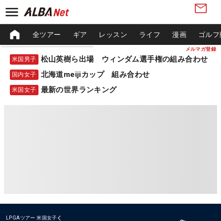
全ツアー
ギア
レッスン
ライフ
漫画
ゴルフ
メルマガ登録
松山英樹ら出場 ウィンダム選手権の組み合わせ
米国男子
北海道meijiカップ 組み合わせ
国内女子
最新の世界ランキング
米国女子
LPGAツアー
米国女子