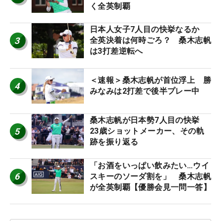
く全英制覇
日本人女子7人目の快挙なるか
3
全英決着は何時ごろ？ 桑木志帆
は3打差逆転へ
＜速報＞桑木志帆が首位浮上 勝
4
みなみは2打差で後半プレー中
桑木志帆が日本勢7人目の快挙
5
23歳ショットメーカー、その軌
跡を振り返る
「お酒をいっぱい飲みたい…ウイ
6
スキーのソーダ割を」 桑木志帆
が全英制覇【優勝会見一問一答】