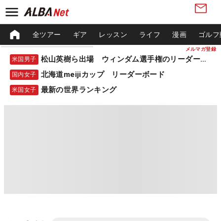
全ツアー
ギア
レッスン
ライフ
漫画
ゴルフ
メルマガ登録
松山英樹ら出場 ウィンダム選手権のリーダーボード
米国男子
北海道meijiカップ リーダーボード
国内女子
最新の世界ランキング
米国女子