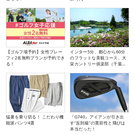
【ゴルフ場予約】女性プレー
インター5分、都心から60分
フィ2名無料プランが予約でき
のフラットな美観コース。大
る！
栄カントリー俱楽部（千葉
県）
猛暑を乗り切る！ こだわり機
『G740』アイアンが引き出
能派パンツ4選
す“反則級”の寛容性と飛びは
本当だった！