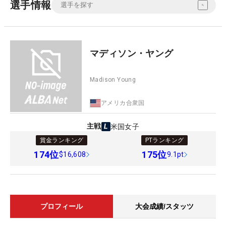
選手情報
マディソン・ヤング
Madison Young
アメリカ合衆国
主戦
米国女子
賞金ランキング
PTランキング
174
位
175
位
$16,608
9.1pt
プロフィール
大会成績/スタッツ