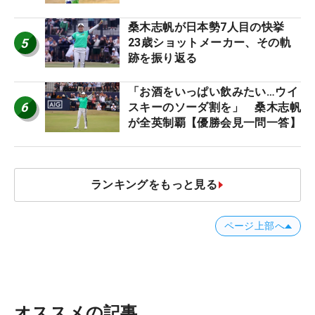
桑木志帆が日本勢7人目の快挙
5
23歳ショットメーカー、その軌
跡を振り返る
「お酒をいっぱい飲みたい…ウイ
6
スキーのソーダ割を」 桑木志帆
が全英制覇【優勝会見一問一答】
ランキングをもっと見る
ページ上部へ
オススメの記事