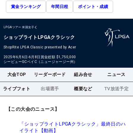
賞金ランキング
年間日程
ポイント・成績
LPGAツアー
米国女子
ショップライトLPGAクラシック
ShopRite LPGA Classic presented by Acer
2025年6月6日-6月8日
賞金総額
$1,750,000
シービューGCベイC（ニュージャージー州）
大会TOP
リーダーボード
組み合せ
ニュース
ライブフォト
出場選手
概要など
TV放送予定
【この大会のニュース】
「ショップライトLPGAクラシック」最終日のハ
イライト【動画】