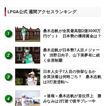
LPGA公式 週間アクセスランキング
桑木志帆が全英最高額2億3000万
1
円ゲット 日本勢の獲得賞金は？
桑木志帆が日本勢7人目メジャー
2
V 渋野日向子、山下美夢有に続
く全英制覇
日本人女子7人目の快挙なるか
3
全英決着は何時ごろ？ 桑木志帆
は3打差逆転へ
＜速報＞桑木志帆が首位浮上 勝
4
みなみは2打差で後半プレー中