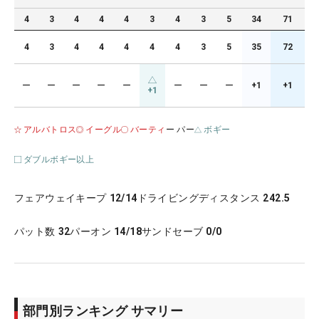
4
3
4
4
4
3
4
3
5
34
71
4
3
4
4
4
4
4
3
5
35
72
ー
ー
ー
ー
ー
ー
ー
ー
+1
+1
+1
アルバトロス
イーグル
バーティ
ー パー
ボギー
ダブルボギー以上
フェアウェイキープ
12/14
ドライビングディスタンス
242.5
パット数
32
パーオン
14/18
サンドセーブ
0/0
部門別ランキング サマリー