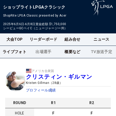
ショップライトLPGAクラシック
ShopRite LPGA Classic presented by Acer
2025年6月6日-6月8日
賞金総額
$1,750,000
シービューGCベイC（ニュージャージー州）
大会TOP
リーダーボード
組み合せ
ニュース
ライブフォト
出場選手
概要など
TV放送予定
アメリカ合衆国
クリスティン・ギルマン
Kristen Gillman
（
28
歳）
プロフィール
成績
ROUND
R
1
R
2
HOLE
F
F