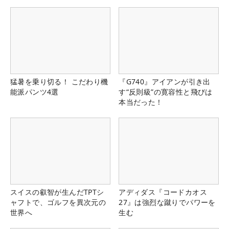
県）
猛暑を乗り切る！ こだわり機
『G740』アイアンが引き出
能派パンツ4選
す“反則級”の寛容性と飛びは
本当だった！
スイスの叡智が生んだTPTシ
アディダス『コードカオス
ャフトで、ゴルフを異次元の
27』は強烈な蹴りでパワーを
世界へ
生む