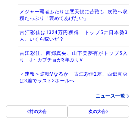
メジャー覇者ふたりは悪天候に苦戦も…次戦へ収
穫たっぷり「褒めてあげたい」
古江彩佳は1324万円獲得 トップ5に日本勢3
人、いくら稼いだ？
古江彩佳、西郷真央、山下美夢有がトップ5入
り J・カプチョが3年ぶりV
＜速報＞逆転Vなるか 古江彩佳2差、西郷真央
は3差でラスト3ホールへ
ニュース一覧
前の大会
次の大会