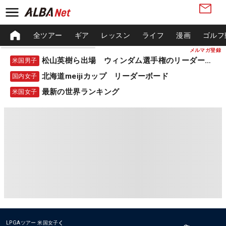
全ツアー
ギア
レッスン
ライフ
漫画
ゴルフ
メルマガ登録
松山英樹ら出場 ウィンダム選手権のリーダーボード
米国男子
北海道meijiカップ リーダーボード
国内女子
最新の世界ランキング
米国女子
LPGAツアー
米国女子