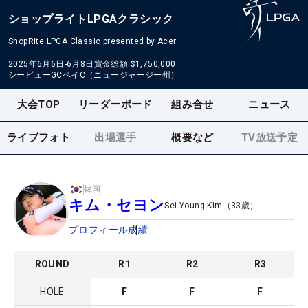
ショップライトLPGAクラシック
ShopRite LPGA Classic presented by Acer
2025年6月6日-6月8日
賞金総額
$1,750,000
シービューGCベイC（ニュージャージー州）
大会TOP
リーダーボード
組み合せ
ニュース
ライブフォト
出場選手
概要など
TV放送予定
韓国
キム・セヨン
Sei Young Kim
（
33
歳）
プロフィール
成績
ROUND
R
1
R
2
R
3
HOLE
F
F
F