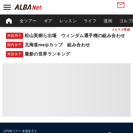
全ツアー
ギア
レッスン
ライフ
漫画
ゴルフ
メルマガ登録
松山英樹ら出場 ウィンダム選手権の組み合わせ
米国男子
北海道meijiカップ 組み合わせ
国内女子
最新の世界ランキング
米国女子
LPGAツアー
米国女子