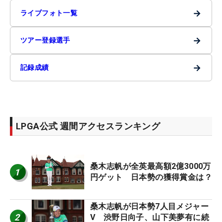
→
ライブフォト一覧
→
ツアー登録選手
→
記録成績
LPGA公式 週間アクセスランキング
桑木志帆が全英最高額2億3000万
1
円ゲット 日本勢の獲得賞金は？
桑木志帆が日本勢7人目メジャー
2
V 渋野日向子、山下美夢有に続