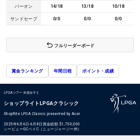
パーオン
14/18
13/18
10/18
サンドセーブ
0/0
0/0
0/0
フルリーダーボード
賞金ランキング
年間日程
ポイント・成績
LPGAツアー
米国女子
ショップライトLPGAクラシック
ShopRite LPGA Classic presented by Acer
2025年6月6日-6月8日
賞金総額
$1,750,000
シービューGCベイC（ニュージャージー州）