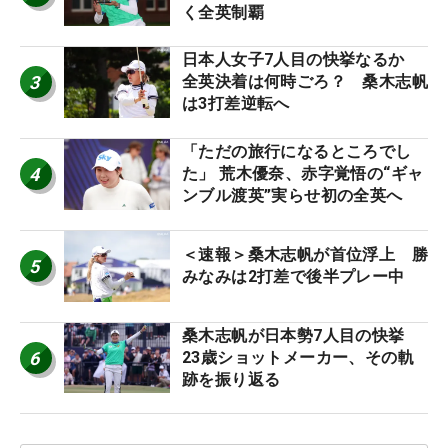
く全英制覇
日本人女子7人目の快挙なるか
3
全英決着は何時ごろ？ 桑木志帆
は3打差逆転へ
「ただの旅行になるところでし
4
た」 荒木優奈、赤字覚悟の“ギャ
ンブル渡英”実らせ初の全英へ
＜速報＞桑木志帆が首位浮上 勝
5
みなみは2打差で後半プレー中
桑木志帆が日本勢7人目の快挙
6
23歳ショットメーカー、その軌
跡を振り返る