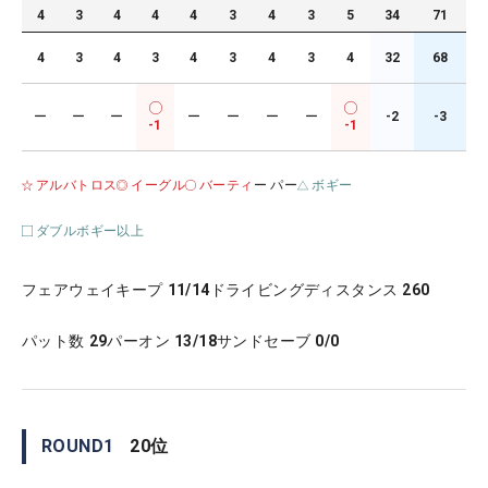
4
3
4
4
4
3
4
3
5
34
71
4
3
4
3
4
3
4
3
4
32
68
ー
ー
ー
ー
ー
ー
ー
-2
-3
-1
-1
アルバトロス
イーグル
バーティ
ー パー
ボギー
ダブルボギー以上
フェアウェイキープ
11/14
ドライビングディスタンス
260
パット数
29
パーオン
13/18
サンドセーブ
0/0
ROUND
1
20
位