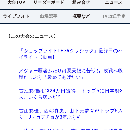
大会TOP
リーダーボード
組み合せ
ニュース
ライブフォト
出場選手
概要など
TV放送予定
【この大会のニュース】
「ショップライトLPGAクラシック」最終日のハ
イライト【動画】
メジャー覇者ふたりは悪天候に苦戦も…次戦へ収
穫たっぷり「褒めてあげたい」
古江彩佳は1324万円獲得 トップ5に日本勢3
人、いくら稼いだ？
古江彩佳、西郷真央、山下美夢有がトップ5入
り J・カプチョが3年ぶりV