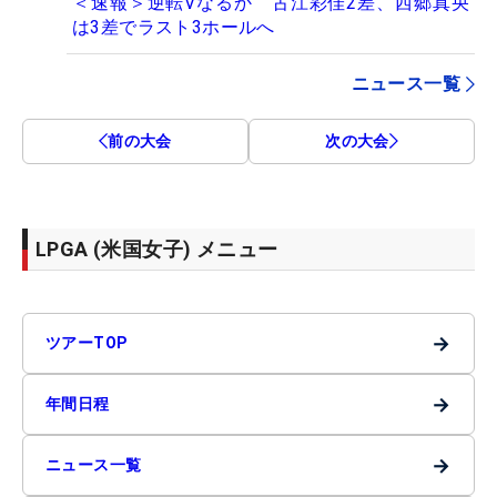
＜速報＞逆転Vなるか 古江彩佳2差、西郷真央
は3差でラスト3ホールへ
ニュース一覧
前の大会
次の大会
LPGA (米国女子) メニュー
→
ツアーTOP
→
年間日程
→
ニュース一覧