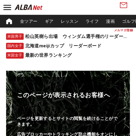
全ツアー
ギア
レッスン
ライフ
漫画
ゴルフ
メルマガ登録
松山英樹ら出場 ウィンダム選手権のリーダーボード
米国男子
北海道meijiカップ リーダーボード
国内女子
最新の世界ランキング
米国女子
このページが表示されるお客様へ
ページを更新するとサイトの閲覧を続けることがで
きます。
広告ブロッカーやトラッキング防止機能をオンにし