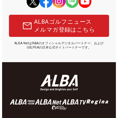
ALBAゴルフニュース
メルマガ登録はこちら
ALBA NetはR&Aのオフィシャルデジタルパートナー、および
USLPGAの日本公式サイトパートナーです。