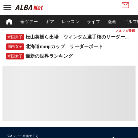
全ツアー
ギア
レッスン
ライフ
漫画
ゴルフ
メルマガ登録
松山英樹ら出場 ウィンダム選手権のリーダーボード
米国男子
北海道meijiカップ リーダーボード
国内女子
最新の世界ランキング
米国女子
LPGAツアー
米国女子