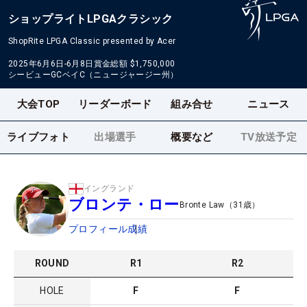
ショップライトLPGAクラシック
ShopRite LPGA Classic presented by Acer
2025年6月6日-6月8日
賞金総額
$1,750,000
シービューGCベイC（ニュージャージー州）
大会TOP
リーダーボード
組み合せ
ニュース
ライブフォト
出場選手
概要など
TV放送予定
イングランド
ブロンテ・ロー
Bronte Law
（
31
歳）
プロフィール
成績
ROUND
R
1
R
2
HOLE
F
F