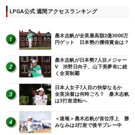
LPGA公式 週間アクセスランキング
桑木志帆が全英最高額2億3000万
1
円ゲット 日本勢の獲得賞金は？
桑木志帆が日本勢7人目メジャー
2
V 渋野日向子、山下美夢有に続
く全英制覇
日本人女子7人目の快挙なるか
3
全英決着は何時ごろ？ 桑木志帆
は3打差逆転へ
＜速報＞桑木志帆が首位浮上 勝
4
みなみは2打差で後半プレー中