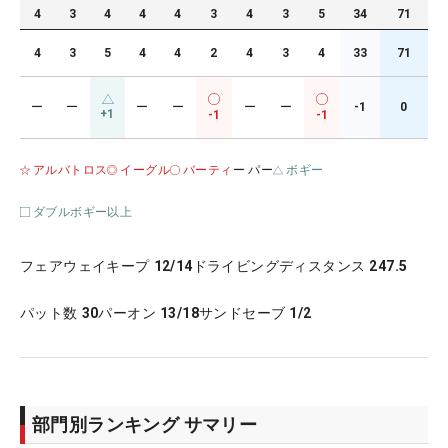
4
3
4
4
4
3
4
3
5
34
71
4
3
5
4
4
2
4
3
4
33
71
ー
ー
ー
ー
ー
ー
-1
0
+1
-1
-1
アルバトロス
イーグル
バーティ
ー パー
ボギー
ダブルボギー以上
フェアウェイキープ
12/14
ドライビングディスタンス
247.5
パット数
30
パーオン
13/18
サンドセーブ
1/2
部門別ランキング サマリー