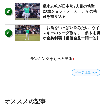
桑木志帆が日本勢7人目の快挙
5
23歳ショットメーカー、その軌
跡を振り返る
「お酒をいっぱい飲みたい…ウイ
6
スキーのソーダ割を」 桑木志帆
が全英制覇【優勝会見一問一答】
ランキングをもっと見る
ページ上部へ
オススメの記事