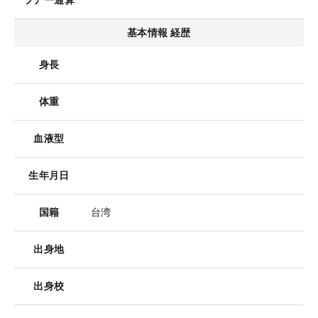
ツアー通算
基本情報 経歴
身長
体重
血液型
生年月日
国籍
台湾
出身地
出身校