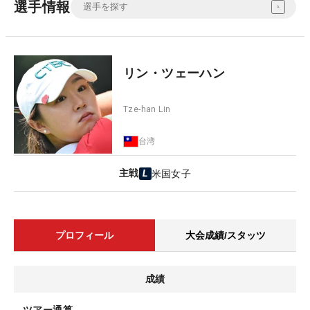
選手情報
リン・ツェーハン
Tze-han Lin
台湾
主戦
米国女子
プロフィール
大会成績/スタッツ
成績