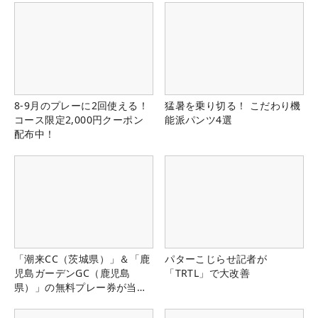
8-9月のプレーに2回使える！
猛暑を乗り切る！ こだわり機
コース限定2,000円クーポン
能派パンツ4選
配布中！
「潮来CC（茨城県）」＆「鹿
パターこじらせ記者が
児島ガーデンGC（鹿児島
「TRTL」で大改善
県）」の無料プレー券が当た
る！！