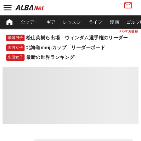
全ツアー
ギア
レッスン
ライフ
漫画
ゴルフ
メルマガ登録
松山英樹ら出場 ウィンダム選手権のリーダーボード
米国男子
北海道meijiカップ リーダーボード
国内女子
最新の世界ランキング
米国女子