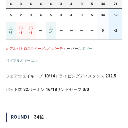
4
3
4
4
4
3
4
3
5
34
71
5
2
3
4
5
3
4
3
5
34
69
ー
ー
ー
ー
ー
0
-2
+1
+1
-1
-1
アルバトロス
イーグル
バーティ
ー パー
ボギー
ダブルボギー以上
フェアウェイキープ
10/14
ドライビングディスタンス
232.5
パット数
32
パーオン
16/18
サンドセーブ
0/0
ROUND
1
34
位