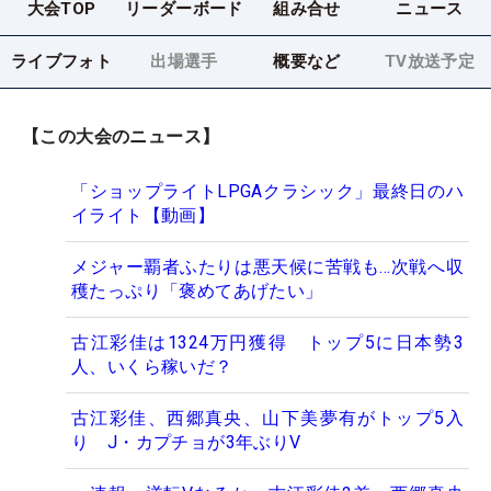
大会TOP
リーダーボード
組み合せ
ニュース
ライブフォト
出場選手
概要など
TV放送予定
【この大会のニュース】
「ショップライトLPGAクラシック」最終日のハ
イライト【動画】
メジャー覇者ふたりは悪天候に苦戦も…次戦へ収
穫たっぷり「褒めてあげたい」
古江彩佳は1324万円獲得 トップ5に日本勢3
人、いくら稼いだ？
古江彩佳、西郷真央、山下美夢有がトップ5入
り J・カプチョが3年ぶりV