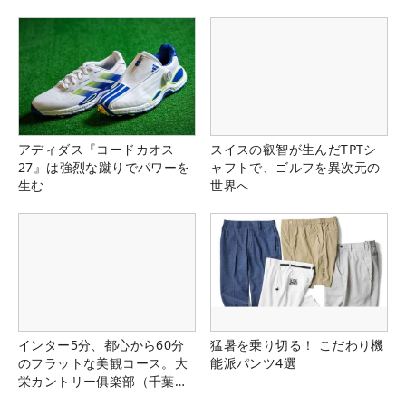
アディダス『コードカオス
スイスの叡智が生んだTPTシ
27』は強烈な蹴りでパワーを
ャフトで、ゴルフを異次元の
生む
世界へ
インター5分、都心から60分
猛暑を乗り切る！ こだわり機
のフラットな美観コース。大
能派パンツ4選
栄カントリー俱楽部（千葉
県）