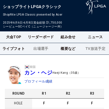
ショップライトLPGAクラシック
ShopRite LPGA Classic presented by Acer
2025年6月6日-6月8日
賞金総額
$1,750,000
シービューGCベイC（ニュージャージー州）
大会TOP
リーダーボード
組み合せ
ニュース
ライブフォト
出場選手
概要など
TV放送予定
韓国
カン・ヘジ
Haeji Kang
（
35
歳）
プロフィール
成績
ROUND
R
1
R
2
R
3
HOLE
F
F
F