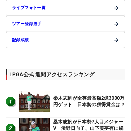
→
ライブフォト一覧
→
ツアー登録選手
→
記録成績
LPGA公式 週間アクセスランキング
桑木志帆が全英最高額2億3000万
1
円ゲット 日本勢の獲得賞金は？
桑木志帆が日本勢7人目メジャー
2
V 渋野日向子、山下美夢有に続