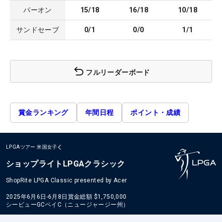
パーオン
15/18
16/18
10/18
サンドセーブ
0/1
0/0
1/1
フルリーダーボード
賞金ランキング
年間日程
ポイント・成績
LPGAツアー
米国女子
ショップライトLPGAクラシック
ShopRite LPGA Classic presented by Acer
2025年6月6日-6月8日
賞金総額
$1,750,000
シービューGCベイC（ニュージャージー州）