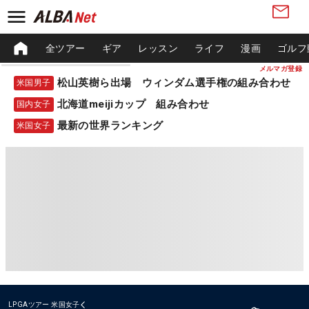
全ツアー
ギア
レッスン
ライフ
漫画
ゴルフ
メルマガ登録
松山英樹ら出場 ウィンダム選手権の組み合わせ
米国男子
北海道meijiカップ 組み合わせ
国内女子
最新の世界ランキング
米国女子
LPGAツアー
米国女子