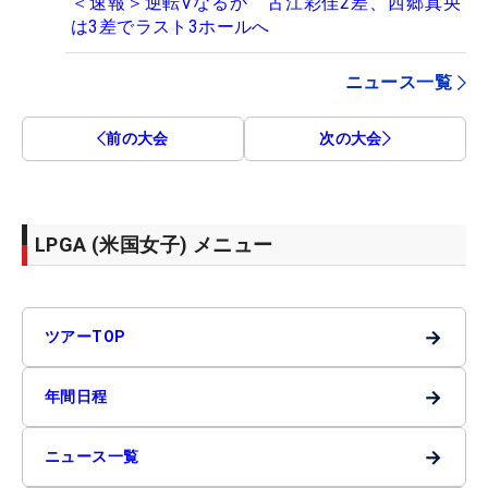
＜速報＞逆転Vなるか 古江彩佳2差、西郷真央
は3差でラスト3ホールへ
ニュース一覧
前の大会
次の大会
LPGA (米国女子) メニュー
→
ツアーTOP
→
年間日程
→
ニュース一覧