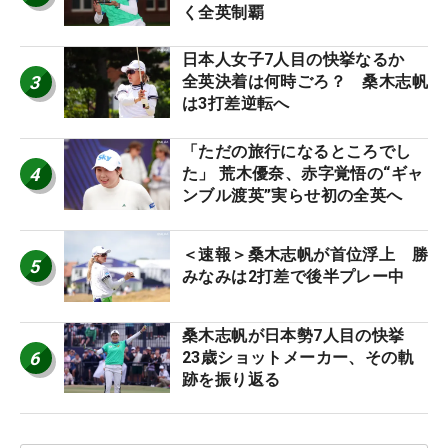
く全英制覇
日本人女子7人目の快挙なるか
3
全英決着は何時ごろ？ 桑木志帆
は3打差逆転へ
「ただの旅行になるところでし
4
た」 荒木優奈、赤字覚悟の“ギャ
ンブル渡英”実らせ初の全英へ
＜速報＞桑木志帆が首位浮上 勝
5
みなみは2打差で後半プレー中
桑木志帆が日本勢7人目の快挙
6
23歳ショットメーカー、その軌
跡を振り返る