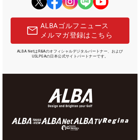
ALBAゴルフニュース
メルマガ登録はこちら
ALBA NetはR&Aのオフィシャルデジタルパートナー、および
USLPGAの日本公式サイトパートナーです。