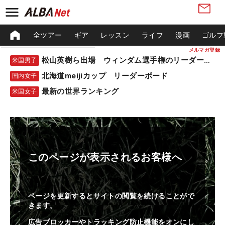
全ツアー
ギア
レッスン
ライフ
漫画
ゴルフ
メルマガ登録
松山英樹ら出場 ウィンダム選手権のリーダーボード
米国男子
北海道meijiカップ リーダーボード
国内女子
最新の世界ランキング
米国女子
このページが表示されるお客様へ
ページを更新するとサイトの閲覧を続けることがで
きます。
広告ブロッカーやトラッキング防止機能をオンにし