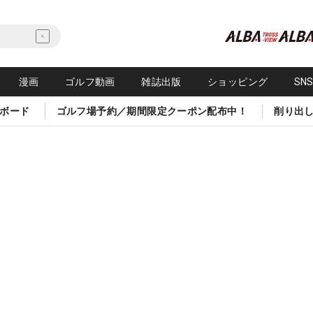
漫画
ゴルフ動画
雑誌出版
ショッピング
SN
ボード
ゴルフ場予約／期間限定クーポン配布中！
削り出