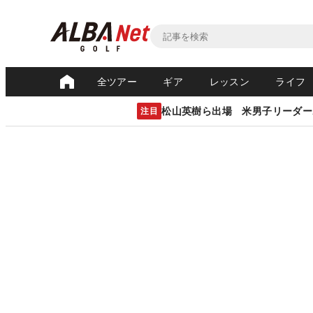
全ツアー
ギア
レッスン
ライフ
松山英樹ら出場 米男子リーダー
注目