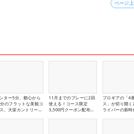
ページ
ンター5分、都心から
11月までのプレーに2回
プロギアの「4
0分のフラットな美観コ
使える！コース限定
ス」が切り開く
ス。大栄カントリー俱
3,500円クーポン配布
ライバーの新時
部（千葉県）
中！