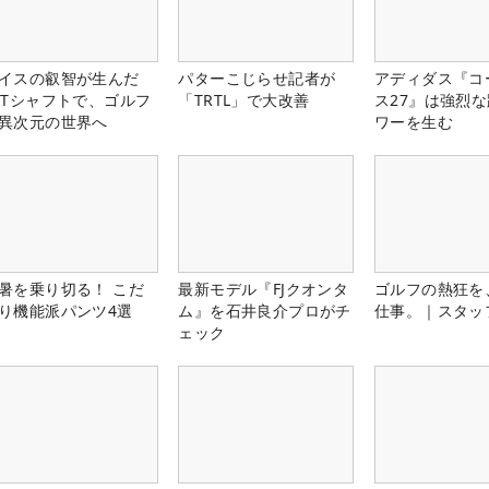
イスの叡智が生んだ
パターこじらせ記者が
アディダス『コ
PTシャフトで、ゴルフ
「TRTL」で大改善
ス27』は強烈
異次元の世界へ
ワーを生む
暑を乗り切る！ こだ
最新モデル『FJクオンタ
ゴルフの熱狂を
り機能派パンツ4選
ム』を石井良介プロがチ
仕事。｜スタッ
ェック