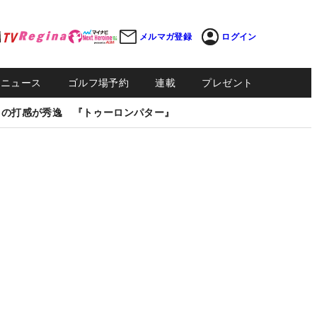
メルマガ登録
ログイン
Sニュース
ゴルフ場予約
連載
プレゼント
しの打感が秀逸 『トゥーロンパター』