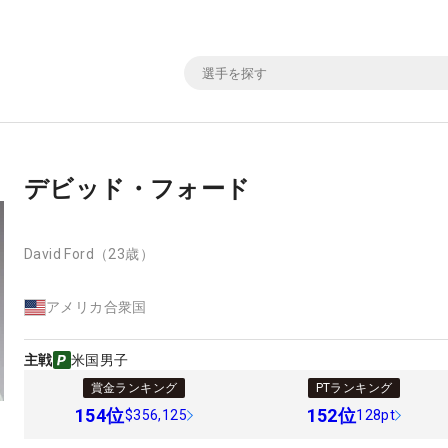
デビッド・フォード
David Ford
（23歳）
アメリカ合衆国
主戦
米国男子
賞金ランキング
PTランキング
154
位
152
位
$356,125
128pt