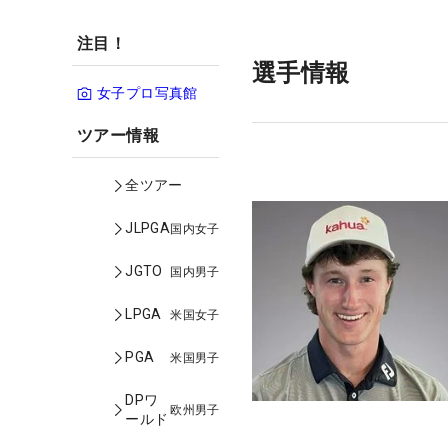
注目！
選手情報
女子プロ写真館
ツアー情報
全ツアー
JLPGA
国内女子
JGTO
国内男子
LPGA
米国女子
PGA
米国男子
DPワ
欧州男子
ールド