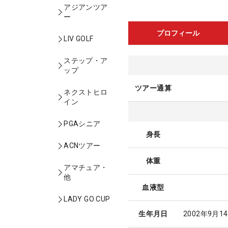
アジアンツア
ー
プロフィール
LIV GOLF
ステップ・ア
ップ
ツアー通算
ネクストヒロ
イン
PGAシニア
身長
ACNツアー
体重
アマチュア・
他
血液型
LADY GO CUP
生年月日
2002年9月1