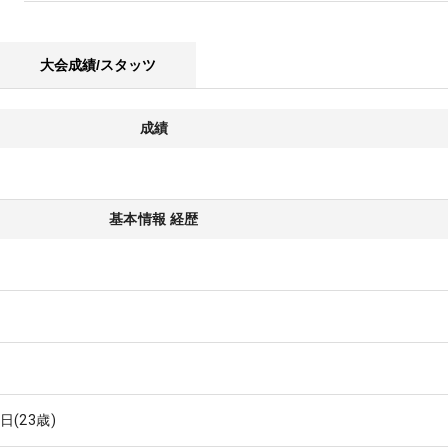
大会成績/スタッツ
成績
基本情報 経歴
4日
(23歳)