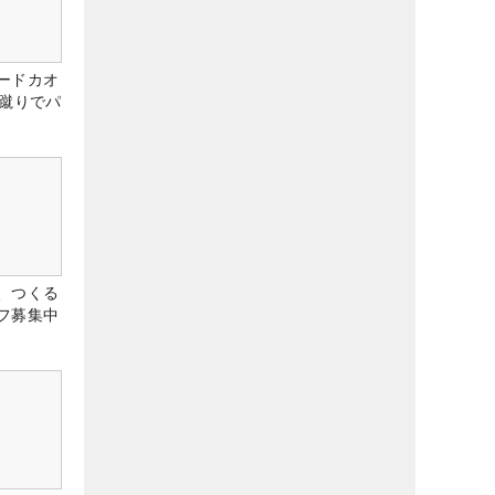
ードカオ
な蹴りでパ
、つくる
フ募集中