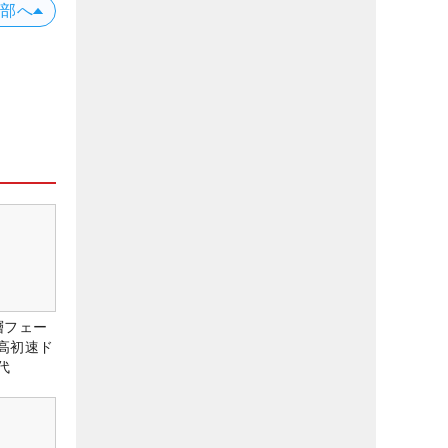
上部へ
層フェー
高初速ド
代