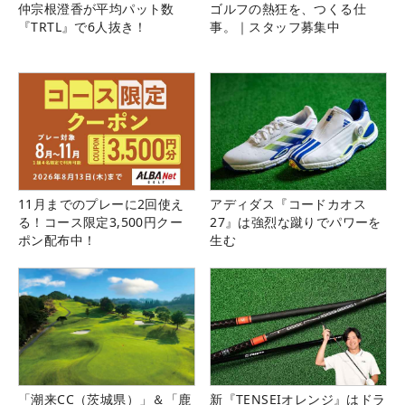
仲宗根澄香が平均パット数
ゴルフの熱狂を、つくる仕
『TRTL』で6人抜き！
事。｜スタッフ募集中
11月までのプレーに2回使え
アディダス『コードカオス
る！コース限定3,500円クー
27』は強烈な蹴りでパワーを
ポン配布中！
生む
「潮来CC（茨城県）」＆「鹿
新『TENSEIオレンジ』はドラ