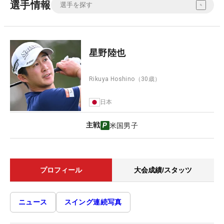
選手情報
星野陸也
Rikuya Hoshino
（30歳）
日本
主戦
米国男子
プロフィール
大会成績/スタッツ
ニュース
スイング連続写真