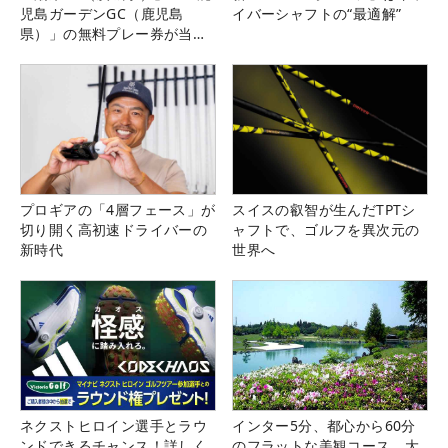
児島ガーデンGC（鹿児島
イバーシャフトの“最適解”
県）」の無料プレー券が当た
る！！
プロギアの「4層フェース」が
スイスの叡智が生んだTPTシ
切り開く高初速ドライバーの
ャフトで、ゴルフを異次元の
新時代
世界へ
ネクストヒロイン選手とラウ
インター5分、都心から60分
ンドできるチャンス！詳しく
のフラットな美観コース。大