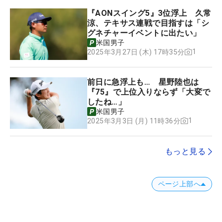
『AONスイング5』3位浮上 久常
涼、テキサス連戦で目指すは「シ
グネチャーイベントに出たい」
米国男子
1
2025年3月27日 (木) 17時35分
前日に急浮上も… 星野陸也は
『75』で上位入りならず「大変で
したね…」
米国男子
1
2025年3月3日 (月) 11時36分
もっと見る
ページ上部へ