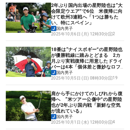
2年ぶり国内出場の星野陸也は“大
会限定ウエア”で6位 米復帰に向
けて欧州3連戦へ「1つは勝ちた
い、特にスペイン」
国内男子
2
2025年10月6日 (月) 12時30分
18番は“ナイスボギー”の星野陸也
が優勝戦線に踏みとどまる 2カ
月ぶり実戦復帰に用意したドライ
バーは4本「個体差と微妙なロフ
ト違い」
国内男子
19
2025年10月5日 (日) 08時30分
肩から手にかけてのしびれから復
帰へ “米ツアー公傷中”の星野陸
也が2年ぶり国内戦「新鮮な空気
が流れている」
国内男子
4
2025年10月1日 (水) 12時00分