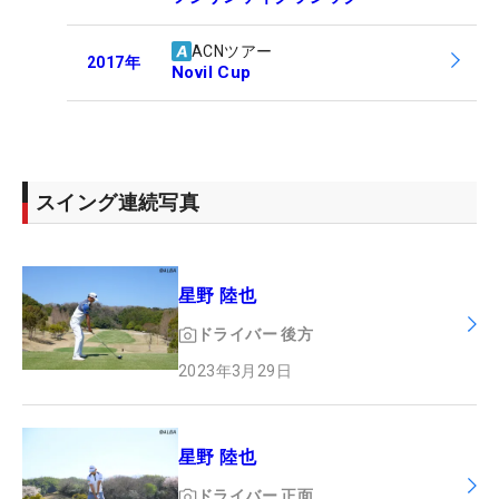
ACNツアー
2017
年
Novil Cup
スイング連続写真
星野 陸也
ドライバー
後方
2023年3月29日
星野 陸也
ドライバー
正面