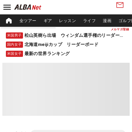
全ツアー
ギア
レッスン
ライフ
漫画
ゴルフ
メルマガ登録
松山英樹ら出場 ウィンダム選手権のリーダーボード
米国男子
北海道meijiカップ リーダーボード
国内女子
最新の世界ランキング
米国女子