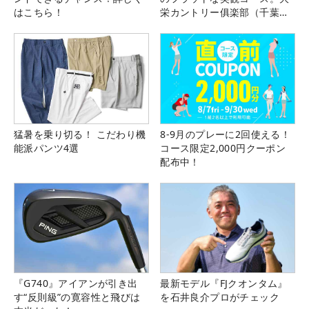
はこちら！
栄カントリー俱楽部（千葉
県）
猛暑を乗り切る！ こだわり機
8-9月のプレーに2回使える！
能派パンツ4選
コース限定2,000円クーポン
配布中！
『G740』アイアンが引き出
最新モデル『FJクオンタム』
す“反則級”の寛容性と飛びは
を石井良介プロがチェック