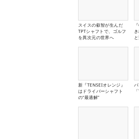
スイスの叡智が生んだ
『
TPTシャフトで、ゴルフ
き
を異次元の世界へ
と
新『TENSEIオレンジ』
パ
はドライバーシャフト
「
の“最適解”