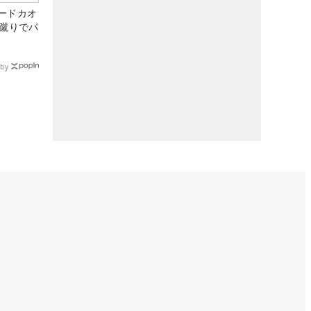
ードカオ
な蹴りでパ
by