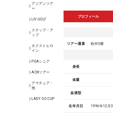
アジアンツア
ー
プロフィール
LIV GOLF
ステップ・ア
ップ
ツアー通算
欧州5勝
ネクストヒロ
イン
PGAシニア
身長
ACNツアー
体重
アマチュア・
他
血液型
LADY GO CUP
生年月日
1996年12月