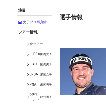
注目！
選手情報
女子プロ写真館
ツアー情報
全ツアー
JLPGA
国内女子
JGTO
国内男子
LPGA
米国女子
PGA
米国男子
DPワ
欧州男子
ールド