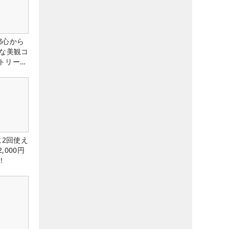
都心から
トな美観コ
トリー俱
に2回使え
,000円
！