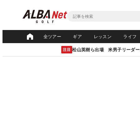
全ツアー
ギア
レッスン
ライフ
松山英樹ら出場 米男子リーダー
注目