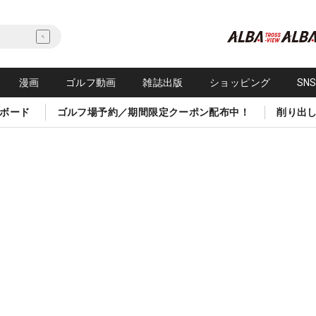
漫画
ゴルフ動画
雑誌出版
ショッピング
SN
ボード
ゴルフ場予約／期間限定クーポン配布中！
削り出