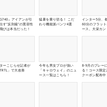
G740』アイアンが引
猛暑を乗り切る！ こだ
インター5分、
出す“反則級”の寛容性
わり機能派パンツ4選
60分のフラッ
飛びは本当だった！
ース。大栄カン
楽部（千葉県）
ターこじらせ記者が
今年も男女プロが強い
8-9月のプレー
TRTL」で大改善
「キャロウェイ」のニュ
る！コース限定2
ース一覧はこちら！
クーポン配布中