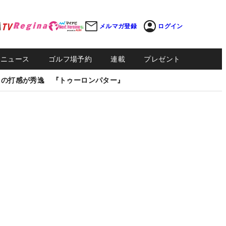
メルマガ登録
ログイン
Sニュース
ゴルフ場予約
連載
プレゼント
しの打感が秀逸 『トゥーロンパター』