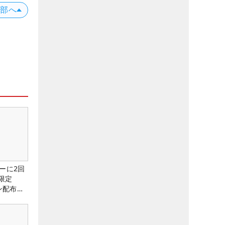
上部へ
ーに2回
限定
ン配布