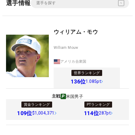
選手情報
ウィリアム・モウ
William Mouw
アメリカ合衆国
世界ランキング
136
位
1.085pt
主戦
米国男子
賞金ランキング
PTランキング
109
位
114
位
$1,004,371
287pt