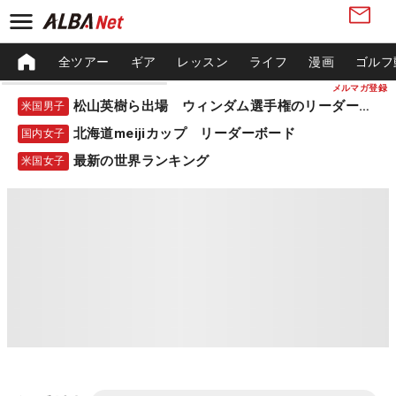
全ツアー
ギア
レッスン
ライフ
漫画
ゴルフ
メルマガ登録
松山英樹ら出場 ウィンダム選手権のリーダーボード
米国男子
北海道meijiカップ リーダーボード
国内女子
最新の世界ランキング
米国女子