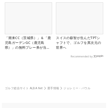
「潮来CC（茨城県）」＆「鹿
スイスの叡智が生んだTPTシ
児島ガーデンGC（鹿児島
ャフトで、ゴルフを異次元の
県）」の無料プレー券が当た
世界へ
る！！
Recommended by
ゴルフ総合サイト ALBA Net
選手情報
ジェレミー・パウル