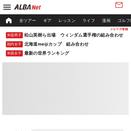
全ツアー
ギア
レッスン
ライフ
漫画
ゴルフ
メルマガ登録
松山英樹ら出場 ウィンダム選手権の組み合わせ
米国男子
北海道meijiカップ 組み合わせ
国内女子
最新の世界ランキング
米国女子