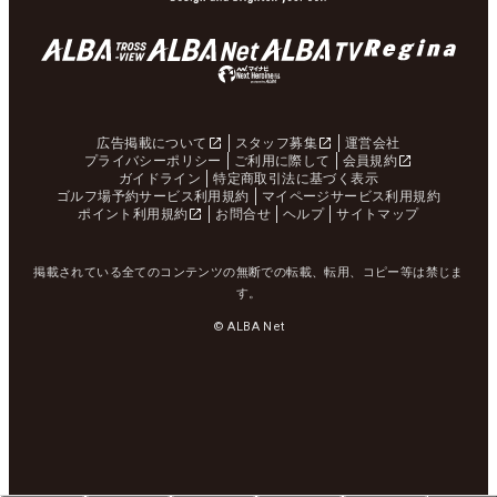
広告掲載について
スタッフ募集
運営会社
プライバシーポリシー
ご利用に際して
会員規約
ガイドライン
特定商取引法に基づく表示
ゴルフ場予約サービス利用規約
マイページサービス利用規約
ポイント利用規約
お問合せ
ヘルプ
サイトマップ
掲載されている全てのコンテンツの無断での転載、転用、コピー等は禁じま
す。
© ALBA Net