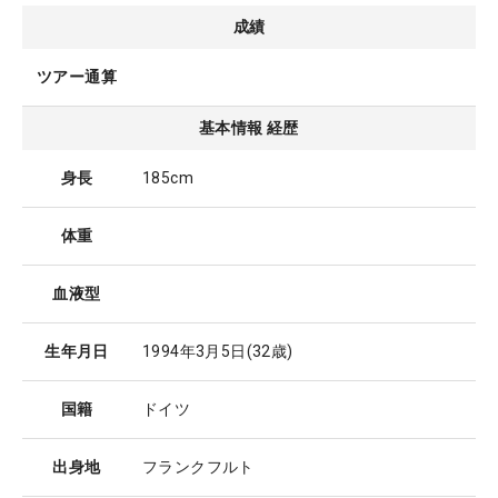
成績
ツアー通算
基本情報 経歴
身長
185cm
体重
血液型
生年月日
1994年3月5日
(32歳)
国籍
ドイツ
出身地
フランクフルト