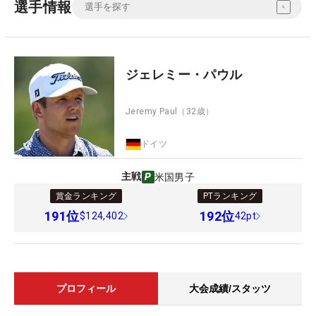
選手情報
ジェレミー・パウル
Jeremy Paul
（32歳）
ドイツ
主戦
米国男子
賞金ランキング
PTランキング
191
位
192
位
$124,402
42pt
プロフィール
大会成績/スタッツ