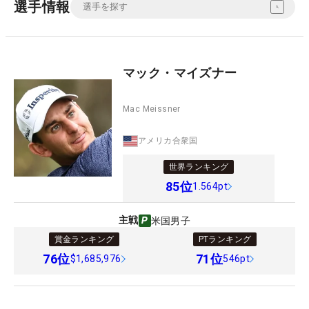
選手情報
マック・マイズナー
Mac Meissner
アメリカ合衆国
世界ランキング
85
位
1.564pt
主戦
米国男子
賞金ランキング
PTランキング
76
位
71
位
$1,685,976
546pt