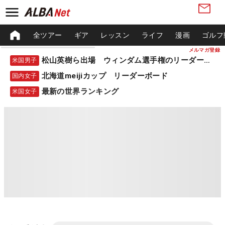
全ツアー
ギア
レッスン
ライフ
漫画
ゴルフ
メルマガ登録
松山英樹ら出場 ウィンダム選手権のリーダーボード
米国男子
北海道meijiカップ リーダーボード
国内女子
最新の世界ランキング
米国女子