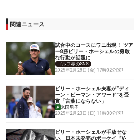
関連ニュース
試合中のコースにワニ出現！ ツア
ー8勝ビリー・ホーシェルの勇敢
な行動が話題に
ゴルフ界のSNS
1
2025年2月28日 (金) 17時02分
ビリー・ホーシェル夫妻が“ディ
ーン・ビーマン・アワード”を受
賞「言葉にならない」
米国男子
1
2025年2月23日 (日) 11時30分
ビリー・ホーシェルが手放せな
い、日本未発売のボーケイ『V-