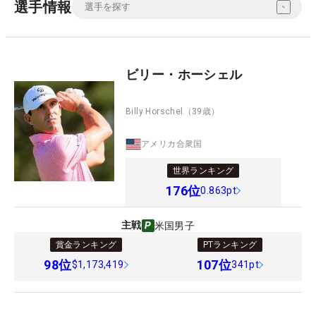
選手情報
ビリー・ホーシェル
Billy Horschel
（39歳）
アメリカ合衆国
世界ランキング
176
位
0.863pt
主戦
米国男子
賞金ランキング
PTランキング
98
位
107
位
$1,173,419
341pt