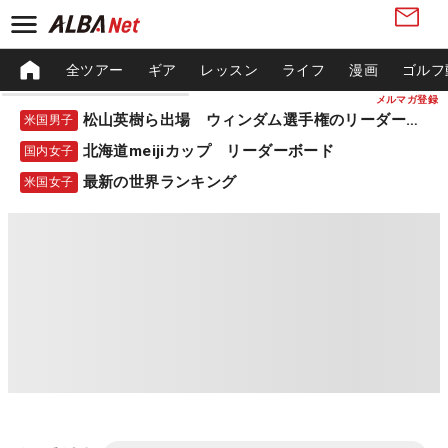
全ツアー
ギア
レッスン
ライフ
漫画
ゴルフ
メルマガ登録
松山英樹ら出場 ウィンダム選手権のリーダーボード
米国男子
北海道meijiカップ リーダーボード
国内女子
最新の世界ランキング
米国女子