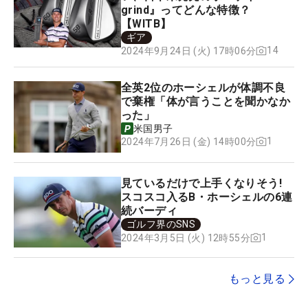
grind』ってどんな特徴？
【WITB】
ギア
14
2024年9月24日 (火) 17時06分
全英2位のホーシェルが体調不良
で棄権「体が言うことを聞かなか
った」
米国男子
1
2024年7月26日 (金) 14時00分
見ているだけで上手くなりそう!
スコスコ入るB・ホーシェルの6連
続バーディ
ゴルフ界のSNS
1
2024年3月5日 (火) 12時55分
もっと見る