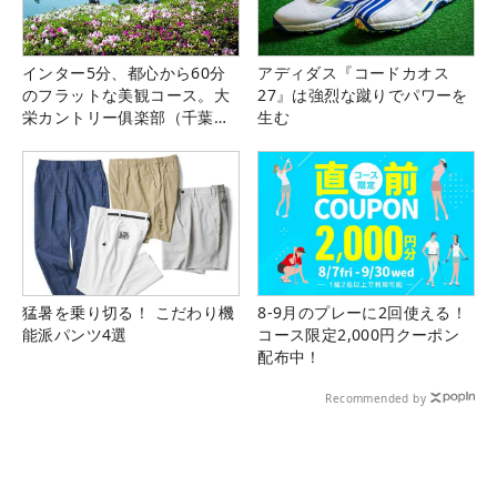
インター5分、都心から60分
アディダス『コードカオス
のフラットな美観コース。大
27』は強烈な蹴りでパワーを
栄カントリー俱楽部（千葉
生む
県）
猛暑を乗り切る！ こだわり機
8-9月のプレーに2回使える！
能派パンツ4選
コース限定2,000円クーポン
配布中！
Recommended by