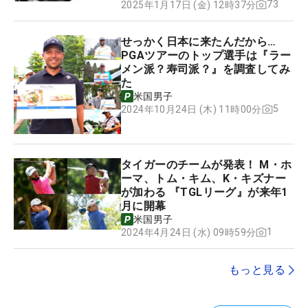
73
2025年1月17日 (金) 12時37分
せっかく日本に来たんだから…
PGAツアーのトップ選手は『ラー
メン派？寿司派？』を調査してみ
た
米国男子
5
2024年10月24日 (木) 11時00分
タイガーのチームが発表！ M・ホ
ーマ、トム・キム、K・キズナー
が加わる 『TGLリーグ』が来年1
月に開幕
米国男子
1
2024年4月24日 (水) 09時59分
もっと見る