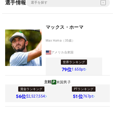
選手情報
マックス・ホーマ
Max Homa
（35歳）
アメリカ合衆国
世界ランキング
79
位
1.650pt
主戦
米国男子
賞金ランキング
PTランキング
56
位
51
位
$2,527,554
767pt