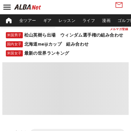
全ツアー
ギア
レッスン
ライフ
漫画
ゴルフ
メルマガ登録
松山英樹ら出場 ウィンダム選手権の組み合わせ
米国男子
北海道meijiカップ 組み合わせ
国内女子
最新の世界ランキング
米国女子