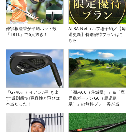
仲宗根澄香が平均パット数
ALBA Netゴルフ場予約／【毎
『TRTL』で6人抜き！
週更新】特別優待プランはこ
ちら！
『G740』アイアンが引き出
「潮来CC（茨城県）」＆「鹿
す“反則級”の寛容性と飛びは
児島ガーデンGC（鹿児島
本当だった！
県）」の無料プレー券が当た
る！！