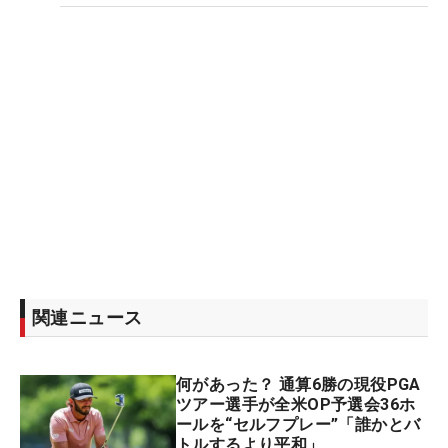
関連ニュース
何があった？ 通算6勝の現役PGA
ツアー選手が全米OP予選会36ホ
ールを“セルフプレー”「誰かとバ
トルするより平和」