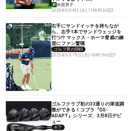
米国男子
3
2025年6月4日 (水) 11時45分
右手にサンドイッチを持ちなが
ら、左手1本でサンドウェッジを
打つ!? マックス・ホーマ脅威の練
習にファン驚嘆
ゴルフ界のSNS
1
2025年5月19日 (月) 16時19分
ゴルフクラブ初の33通りの弾道調
整ができる！コブラ『DS-
ADAPT』シリーズ、3月8日デビ
ュー
ギア