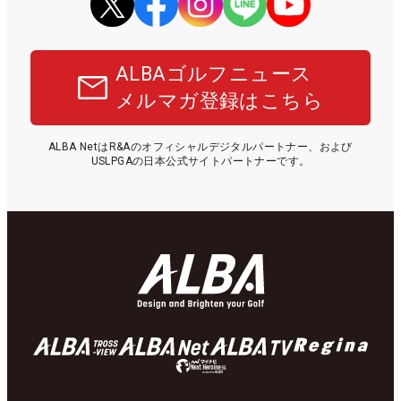
ALBAゴルフニュース
メルマガ登録はこちら
ALBA NetはR&Aのオフィシャルデジタルパートナー、および
USLPGAの日本公式サイトパートナーです。