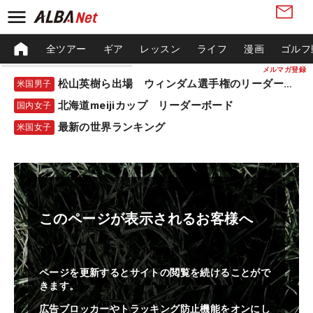
全ツアー
ギア
レッスン
ライフ
漫画
ゴルフ
メルマガ登録
松山英樹ら出場 ウィンダム選手権のリーダーボード
米国男子
北海道meijiカップ リーダーボード
国内女子
最新の世界ランキング
米国女子
このページが表示されるお客様へ
ページを更新するとサイトの閲覧を続けることがで
きます。
広告ブロッカーやトラッキング防止機能をオンにし