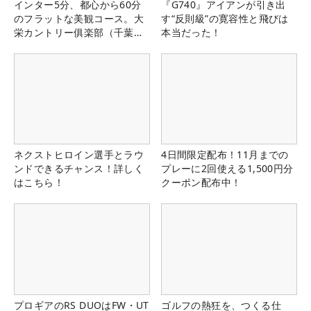
インター5分、都心から60分
『G740』アイアンが引き出
のフラットな美観コース。大
す“反則級”の寛容性と飛びは
栄カントリー俱楽部（千葉
本当だった！
県）
ネクストヒロイン選手とラウ
4日間限定配布！11月までの
ンドできるチャンス！詳しく
プレーに2回使える1,500円分
はこちら！
クーポン配布中！
プロギアのRS DUOはFW・UT
ゴルフの熱狂を、つくる仕