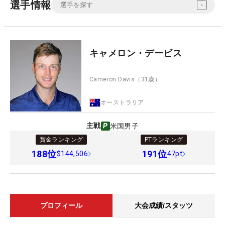
選手情報
キャメロン・デービス
Cameron Davis
（31歳）
オーストラリア
主戦
米国男子
賞金ランキング
PTランキング
188
位
191
位
$144,506
47pt
プロフィール
大会成績/スタッツ