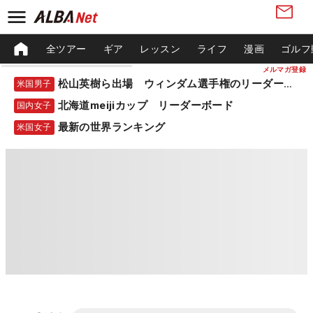
全ツアー
ギア
レッスン
ライフ
漫画
ゴルフ
メルマガ登録
松山英樹ら出場 ウィンダム選手権のリーダーボード
米国男子
北海道meijiカップ リーダーボード
国内女子
最新の世界ランキング
米国女子