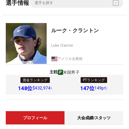
選手情報
ルーク・クラントン
Luke Clanton
アメリカ合衆国
主戦
米国男子
賞金ランキング
PTランキング
148
位
147
位
$432,974
149pt
プロフィール
大会成績/スタッツ