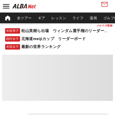
全ツアー
ギア
レッスン
ライフ
漫画
ゴルフ
メルマガ登録
松山英樹ら出場 ウィンダム選手権のリーダーボード
米国男子
北海道meijiカップ リーダーボード
国内女子
最新の世界ランキング
米国女子